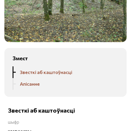
Змест
Звесткі аб каштоўнасці
Апісанне
Звесткі аб каштоўнасці
шыфр