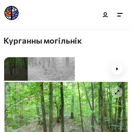
Курганны могільнік