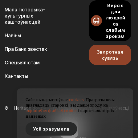
Версія
Мапа гісторыка-
для
культурных
людзей
каштоўнасцей
са
слабым
Навіны
зрокам
Пра Банк звестак
Зваротная
сувязь
Спецыялістам
Кантакты
Сайт выкарыстоўвае
cookies
. Працягваючы
праглядаць старонкі, вы даяце згоду на
Heritage.gov.by — гісторыка-культурныя каштоўнасці
апрацоўку файлаў cookie
і карыстальніцкіх
Беларусі
дадзеных.
2021-2026
Усё зразумела