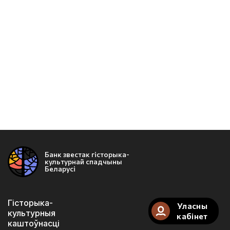
Банк звестак гісторыка-
культурнай спадчыны
Беларусі
Гісторыка-
Уласны
культурныя
кабінет
каштоўнасці