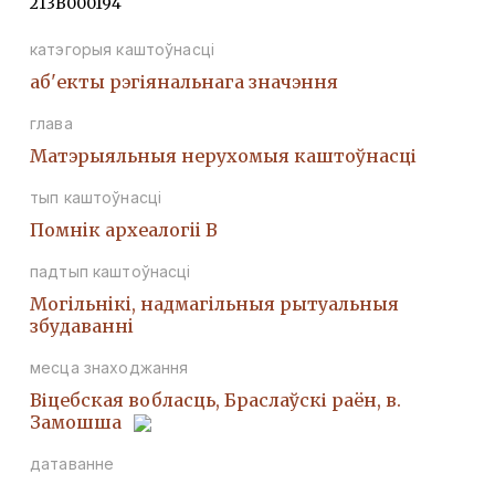
213В000194
катэгорыя каштоўнасці
аб'екты рэгіянальнага значэння
глава
Матэрыяльныя нерухомыя каштоўнасці
тып каштоўнасці
Помнiк археалогii В
падтып каштоўнасці
Могiльнiкi, надмагiльныя рытуальныя
збудаваннi
месца знаходжання
Віцебская вобласць, Браслаўскі раён, в.
Замошша
датаванне