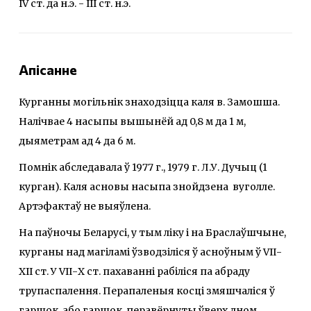
ІV ст. да н.э. - ІІІ ст. н.э.
Апісанне
Курганны могільнік знаходзіцца каля в. Замошша.
Налічвае 4 насыпы вышынёй ад 0,8 м да 1 м,
дыяметрам ад 4 да 6 м.
Помнік абследавала ў 1977 г., 1979 г. Л.У. Дучыц (1
курган). Каля асновы насыпа знойдзена вуголле.
Артэфактаў не выяўлена.
На паўночы Беларусі, у тым ліку і на Браслаўшчыне,
курганы над магіламі ўзводзіліся ў асноўным ў VІІ-
ХІІ ст. У VІІ-Х ст. пахаванні рабіліся па абраду
трупаспалення. Перапаленыя косці змяшчаліся ў
гаршок, або гаршок, перавёрнуты ўверх дном,