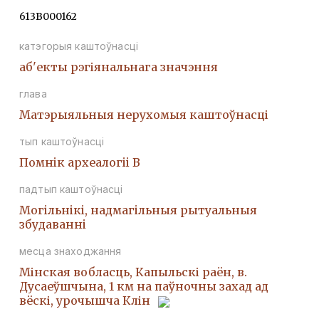
613В000162
катэгорыя каштоўнасці
аб'екты рэгіянальнага значэння
глава
Матэрыяльныя нерухомыя каштоўнасці
тып каштоўнасці
Помнiк археалогii В
падтып каштоўнасці
Могiльнiкi, надмагiльныя рытуальныя
збудаваннi
месца знаходжання
Мінская вобласць, Капыльскі раён, в.
Дусаеўшчына, 1 км на паўночны захад ад
вёскі, урочышча Клін