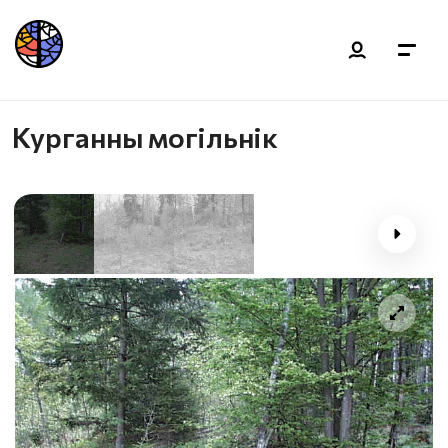
Курганны могільнік