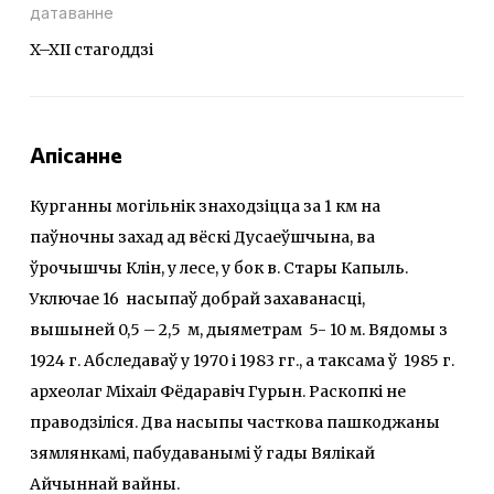
датаванне
X–XII стагоддзі
Апісанне
Курганны могільнік знаходзіцца за 1 км на
паўночны захад ад вёскі Дусаеўшчына, ва
ўрочышчы Клін, у лесе, у бок в. Стары Капыль.
Уключае 16 насыпаў добрай захаванасці,
вышыней 0,5 – 2,5 м, дыяметрам 5- 10 м. Вядомы з
1924 г. Абследаваў у 1970 і 1983 гг., а таксама ў 1985 г.
археолаг Міхаіл Фёдаравіч Гурын. Раскопкі не
праводзіліся. Два насыпы часткова пашкоджаны
зямлянкамі, пабудаванымі ў гады Вялікай
Айчыннай вайны.