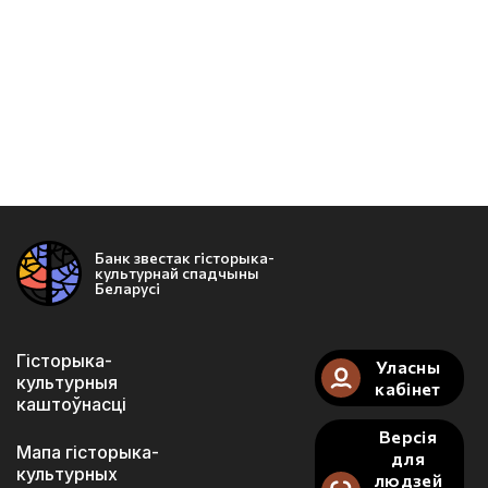
Банк звестак гісторыка-
культурнай спадчыны
Беларусі
Гісторыка-
Уласны
культурныя
кабінет
каштоўнасці
Версія
Мапа гісторыка-
для
культурных
людзей