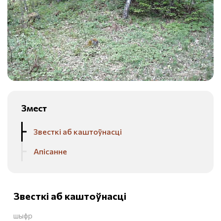
Змест
Звесткі аб каштоўнасці
Апісанне
Звесткі аб каштоўнасці
шыфр