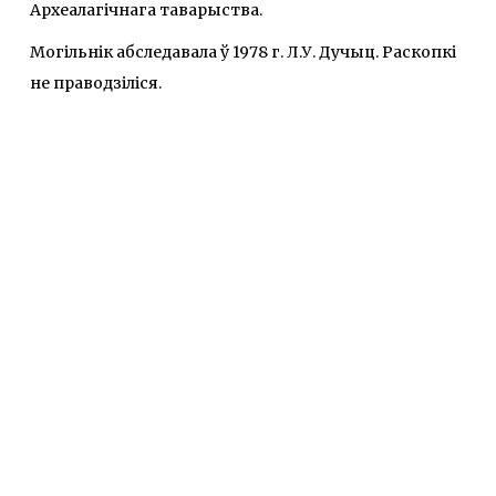
Археалагічнага таварыства.
Могільнік абследавала ў 1978 г. Л.У. Дучыц. Раскопкі
не праводзіліся.