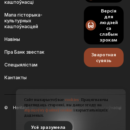
каштоўнасці
Версія
Мапа гісторыка-
для
культурных
людзей
каштоўнасцей
са
слабым
Навіны
зрокам
Пра Банк звестак
Зваротная
сувязь
Спецыялістам
Кантакты
Сайт выкарыстоўвае
cookies
. Працягваючы
праглядаць старонкі, вы даяце згоду на
Heritage.gov.by — гісторыка-культурныя каштоўнасці
апрацоўку файлаў cookie
і карыстальніцкіх
Беларусі
дадзеных.
2021-2026
Усё зразумела