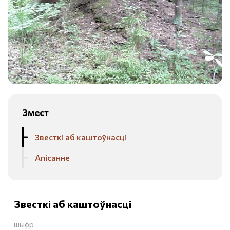
Змест
Звесткі аб каштоўнасці
Апісанне
Звесткі аб каштоўнасці
шыфр