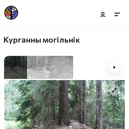
Курганны могільнік