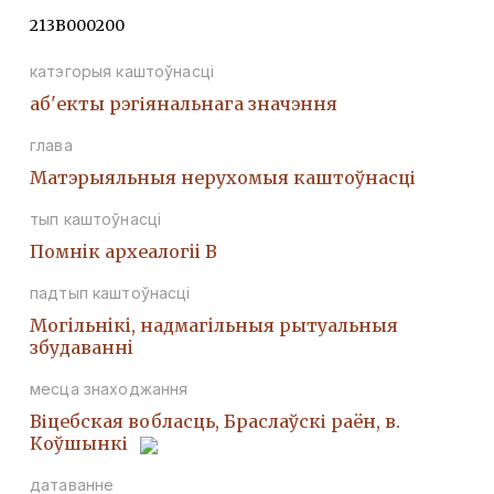
213В000200
катэгорыя каштоўнасці
аб'екты рэгіянальнага значэння
глава
Матэрыяльныя нерухомыя каштоўнасці
тып каштоўнасці
Помнiк археалогii В
падтып каштоўнасці
Могiльнiкi, надмагiльныя рытуальныя
збудаваннi
месца знаходжання
Віцебская вобласць, Браслаўскі раён, в.
Коўшынкі
датаванне