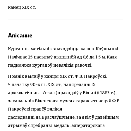
канец XIX ст.
Апісанне
Курганны могільнік знаходзіцца каля в. Коўшынкі.
Налічвае 25 насыпаў вышынёй ад 0,6 да 1,5 м. Каля
падножжа курганоў невялікія равочкі.
Помнік выявіў у канцы ХІХ ст. Ф.В. Пакроўскі.
У пачатку 90-х гг. XIX ст., напярэдадні IX
археалагічнага з’езда (праходзіў у Вільні ў 1883 г.),
захавальнік Віленскага музея старажытнасцяў Ф.В.
Пакроўскі правёў вялікія
даследванні на Браслаўшчыне, за якія ў далейшым
атрымаў сярэбраны медаль Імператарскага