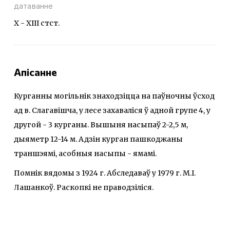
датаванне
X - XIII стст.
Апісанне
Курганны могільнік знаходзіцца на паўночны ўсход
ад в. Слагавішча, у лесе захаваліся ў адной групе 4, у
другой - 3 курганы. Вышыня насыпаў 2-2,5 м,
дыяметр 12-14 м. Адзін курган пашкоджаны
траншэямі, асобныя насыпы - ямамі.
Помнік вядомы з 1924 г. Абследаваў у 1979 г. М.І.
Лашанкоў. Раскопкі не праводзіліся.