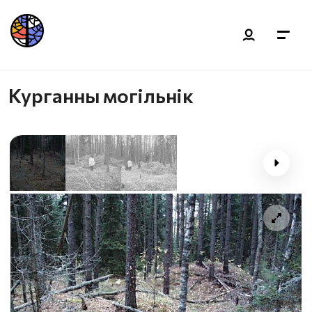
Курганны могільнік