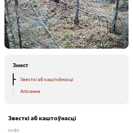
Змест
Звесткі аб каштоўнасці
Апісанне
Звесткі аб каштоўнасці
шыфр