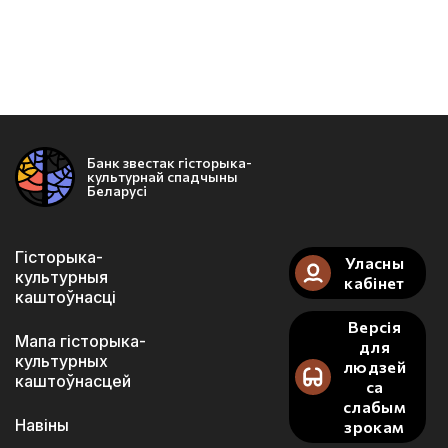
Банк звестак гісторыка-
культурнай спадчыны
Беларусі
Гісторыка-
Уласны
культурныя
кабінет
каштоўнасці
Версія
Мапа гісторыка-
для
культурных
людзей
каштоўнасцей
са
слабым
Навіны
зрокам