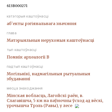
613В000271
катэгорыя каштоўнасці
аб'екты рэгіянальнага значэння
глава
Матэрыяльныя нерухомыя каштоўнасці
тып каштоўнасці
Помнiк археалогii В
падтып каштоўнасці
Могiльнiкi, надмагiльныя рытуальныя
збудаваннi
месца знаходжання
Мінская вобласць, Лагойскі раён, в.
Слагавішча, 5 км на паўночны ўсход ад вёскі,
урочышча Трэль (Равы), у лесе