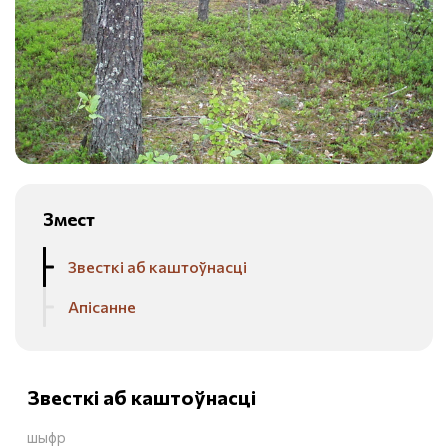
Змест
Звесткі аб каштоўнасці
Апісанне
Звесткі аб каштоўнасці
шыфр