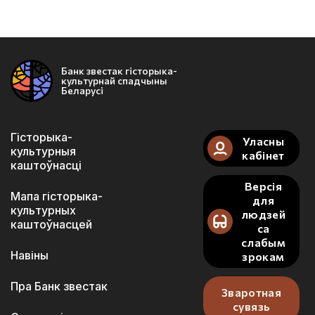
Банк звестак гісторыка-
культурнай спадчыны
Беларусі
Гісторыка-
Уласны
культурныя
кабінет
каштоўнасці
Версія
Мапа гісторыка-
для
культурных
людзей
каштоўнасцей
са
слабым
Навіны
зрокам
Пра Банк звестак
Зваротная
сувязь