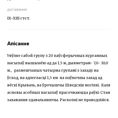
датаванне
IX–XIII стст.
Апісанне
Уяўляе сабой групу з 20 паўсферычных курганных
насыпаў вышынёю ад да 1,5 м, дыяметрам- 7,0- 10,0
м., размешчаных чатырма групамі з захаду на
ўсход, на адлегласці 1,5 км на паўночны захад ад
вёскі Крываль, ва ўрочышчы Шведскія могілкі. Каля
асновы асобных насыпаў прасочваюцца раўкі. Стан
захавання здавальняючы. Раскопкі не праводзіліся.