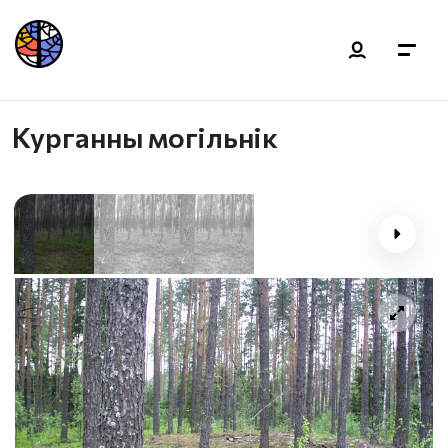
Курганны могільнік