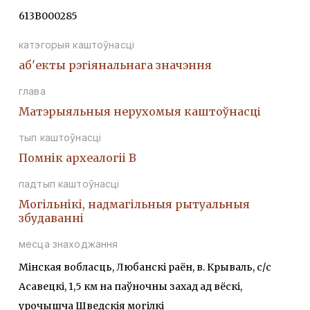
613В000285
катэгорыя каштоўнасці
аб'екты рэгіянальнага значэння
глава
Матэрыяльныя нерухомыя каштоўнасці
тып каштоўнасці
Помнiк археалогii В
падтып каштоўнасці
Могiльнiкi, надмагiльныя рытуальныя
збудаваннi
месца знаходжання
Мінская вобласць, Любанскі раён, в. Крываль, с/с
Асавецкі, 1,5 км на паўночны захад ад вёскі,
урочышча Шведскія могілкі