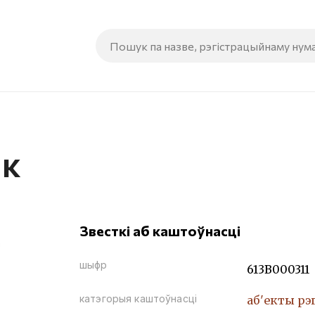
ік
Звесткі аб каштоўнасці
шыфр
613В000311
катэгорыя каштоўнасці
аб'екты рэ