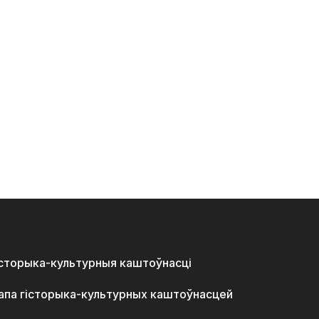
історыка-культурныя каштоўнасці
апа гісторыка-культурных каштоўнасцей