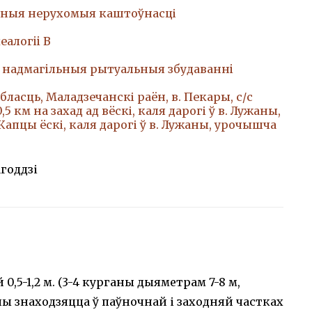
ныя нерухомыя каштоўнасці
еалогii В
, надмагiльныя рытуальныя збудаваннi
бласць, Маладзечанскі раён, в. Пекары, с/с
0,5 км на захад ад вёскі, каля дарогі ў в. Лужаны,
апцы ёскі, каля дарогі ў в. Лужаны, урочышча
агоддзі
,5-1,2 м. (3-4 курганы дыяметрам 7-8 м,
ы знаходзяцца ў паўночнай і заходняй частках