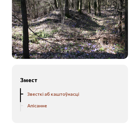
Змест
Звесткі аб каштоўнасці
Апісанне