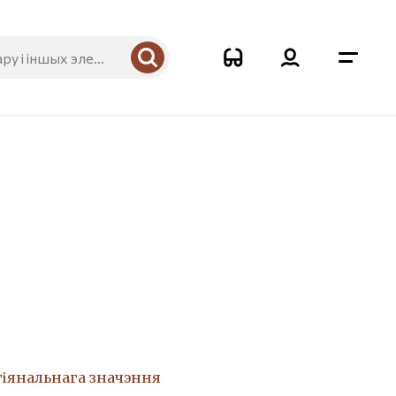
гіянальнага значэння