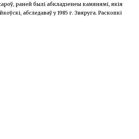
ароў, раней былі абкладзенеы камянямі, якія
айкоўскі, абследаваў у 1985 г. Звяруга. Раскопкі