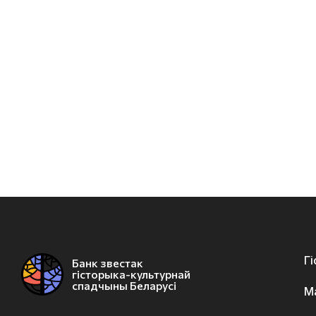
Г
Банк звестак
гісторыка-культурнай
спадчыны Беларусі
М