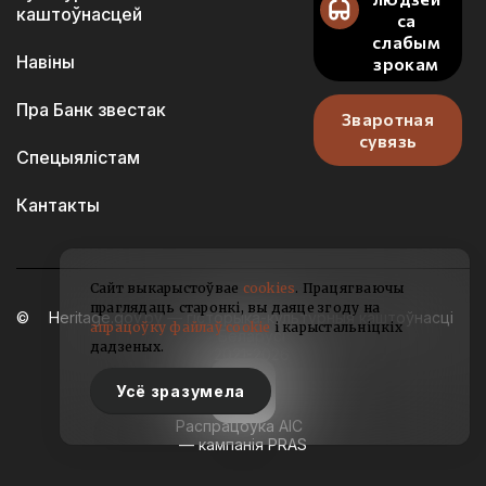
каштоўнасцей
са
слабым
Навіны
зрокам
Пра Банк звестак
Зваротная
сувязь
Спецыялістам
Кантакты
Сайт выкарыстоўвае
cookies
. Працягваючы
праглядаць старонкі, вы даяце згоду на
Heritage.gov.by — гісторыка-культурныя каштоўнасці
апрацоўку файлаў cookie
і карыстальніцкіх
Беларусі
дадзеных.
2021-2026
Усё зразумела
Распрацоўка АІС
— кампанія PRAS