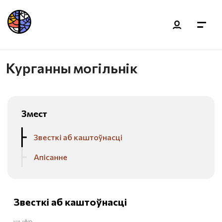
Курганны могільнік
Змест
Звесткі аб каштоўнасці
Апісанне
Звесткі аб каштоўнасці
шыфр