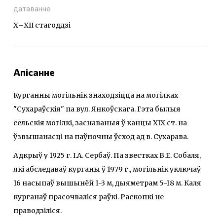
датаванне
Х–ХІІ стагоддзі
Апісанне
Курганны могільнік знаходзіцца на могілках
"Сухараўскія" па вул. Янкоўскага. Гэта былыя
сельскія могілкі, заснаваныя ў канцы ХІХ ст. на
ўзвышанасці на паўночны ўсход ад в. Сухарава.
Адкрыў у 1925 г. І.А. Сербаў. Па звестках В.Е. Собаля,
які абследаваў курганы ў 1979 г., могільнік уключаў
16 насыпаў вышынёй 1-3 м, дыяметрам 5-18 м. Каля
курганаў прасочваліся раўкі. Раскопкі не
праводзіліся.