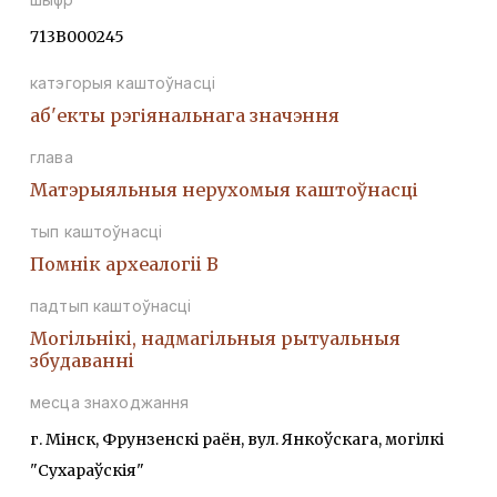
713В000245
катэгорыя каштоўнасці
аб'екты рэгіянальнага значэння
глава
Матэрыяльныя нерухомыя каштоўнасці
тып каштоўнасці
Помнiк археалогii В
падтып каштоўнасці
Могiльнiкi, надмагiльныя рытуальныя
збудаваннi
месца знаходжання
г. Мінск, Фрунзенскі раён, вул. Янкоўскага, могілкі
"Сухараўскія"