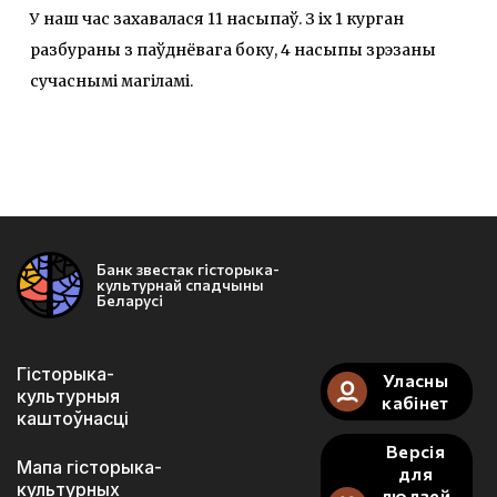
У наш час захавалася 11 насыпаў. З іх 1 курган
разбураны з паўднёвага боку, 4 насыпы зрэзаны
сучаснымі магіламі.
Банк звестак гісторыка-
культурнай спадчыны
Беларусі
Гісторыка-
Уласны
культурныя
кабінет
каштоўнасці
Версія
Мапа гісторыка-
для
культурных
людзей