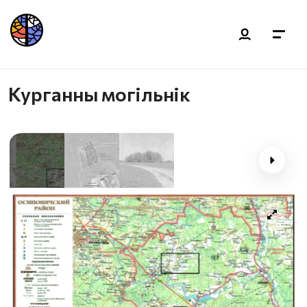
Курганны могільнік