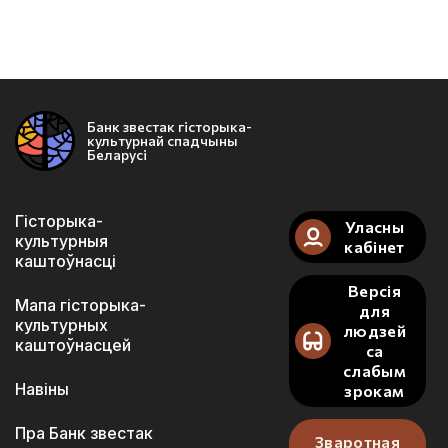
Банк звестак гісторыка-
культурнай спадчыны
Беларусі
Гісторыка-
Уласны
культурныя
кабінет
каштоўнасці
Версія
Мапа гісторыка-
для
культурных
людзей
каштоўнасцей
са
слабым
Навіны
зрокам
Пра Банк звестак
Зваротная