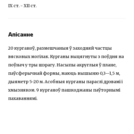
IX ст. - ХII ст.
Апісанне
20 курганоў, размешчаныя ў заходняй частцы
вясковых могілак. Курганы выцягнуты з поўдня на
поўнач у тры шэрагу. Насыпы акруглыя ў плане,
паўсферычнай формы, маюць вышыню 0,3—1,5 м,
дыяметр 5-20 м. Асобныя курганы параслі дрэвамі і
хмызняком. 9 курганоў пашкоджаны паўторнымі
пахаваннямі.