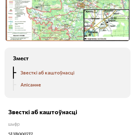
Змест
Звесткі аб каштоўнасці
Апісанне
Звесткі аб каштоўнасці
шыфр
513В000717