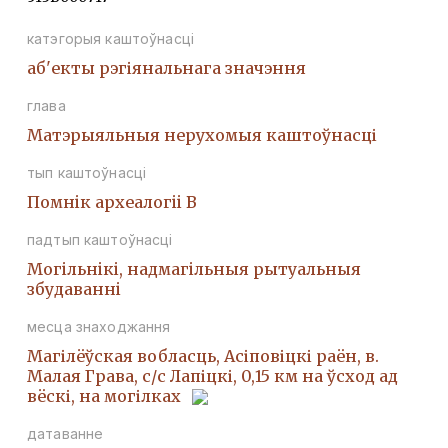
катэгорыя каштоўнасці
аб'екты рэгіянальнага значэння
глава
Матэрыяльныя нерухомыя каштоўнасці
тып каштоўнасці
Помнiк археалогii В
падтып каштоўнасці
Могiльнiкi, надмагiльныя рытуальныя
збудаваннi
месца знаходжання
Магілёўская вобласць, Асіповіцкі раён, в.
Малая Грава, с/с Лапіцкі, 0,15 км на ўсход ад
вёскі, на могілках
датаванне