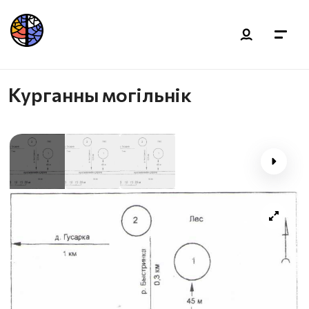
Курганны могільнік