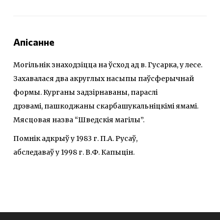
Апісанне
Могільнік знаходзіцца на ўсход ад в. Гусарка, у лесе.
Захавалася два акруглых насыпы паўсферычнай
формы. Курганы задзірнаваны, параслі
дрэвамі, пашкоджаны скарбашукальніцкімі ямамі.
Мясцовая назва “Шведскія магілы”.
Помнік адкрыў у 1983 г. П.А. Русаў,
абследаваў у 1998 г. В.Ф. Капыцін.