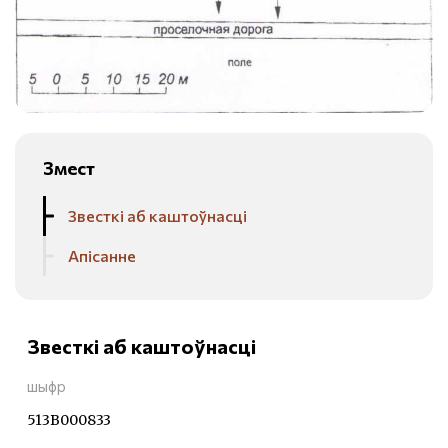
Змест
Звесткі аб каштоўнасці
Апісанне
Звесткі аб каштоўнасці
шыфр
513В000833