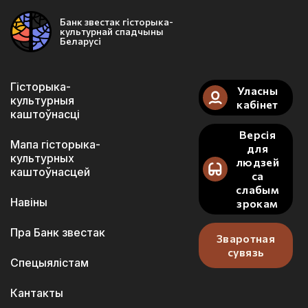
Банк звестак гісторыка-
культурнай спадчыны
Беларусі
Гісторыка-
Уласны
культурныя
кабінет
каштоўнасці
Версія
Мапа гісторыка-
для
культурных
людзей
каштоўнасцей
са
слабым
Навіны
зрокам
Пра Банк звестак
Зваротная
сувязь
Спецыялістам
Кантакты