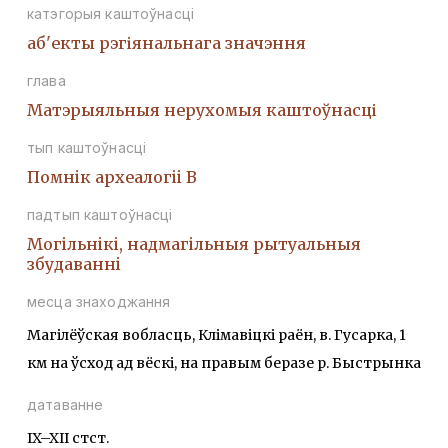
катэгорыя каштоўнасці
аб'екты рэгіянальнага значэння
глава
Матэрыяльныя нерухомыя каштоўнасці
тып каштоўнасці
Помнiк археалогii В
падтып каштоўнасці
Могiльнiкi, надмагiльныя рытуальныя
збудаваннi
месца знаходжання
Магілёўская вобласць, Клімавіцкі раён, в. Гусарка, 1
км на ўсход ад вёскі, на правым беразе р. Быстрынка
датаванне
IX–XII стст.