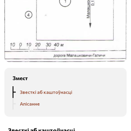
Змест
Звесткі аб каштоўнасці
Апісанне
Звесткі аб каштоўнасці