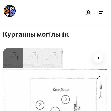
Курганны могільнік