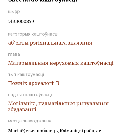
шыфр
513В000859
катэгорыя каштоўнасці
аб'екты рэгіянальнага значэння
глава
Матэрыяльныя нерухомыя каштоўнасці
тып каштоўнасці
Помнiк археалогii В
падтып каштоўнасці
Могiльнiкi, надмагiльныя рытуальныя
збудаваннi
месца знаходжання
Магілёўская вобласць, Клімавіцкі раён, аг.