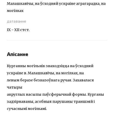
Малашкавічы, на ўсходняй ускраіне аграгарадка, на
могілках
датаванне
IX - XII стст.
Апісанне
Курганны могільнік знаходзіцца на ўсходняй
ускраіне в. Малашкавічы, на могілках, на
левым беразе безназоўнага ручая. Захавалася
чатыры
акруглых насыпы паўсферычнай формы. Курганы
задзірнаваны, асобныя парушаны траншэяй і
сучаснымі могілкамі.