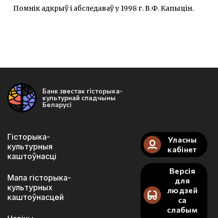
Помнік адкрыў і абследаваў у 1998 г. В.Ф. Капыцін.
Банк звестак гісторыка-
культурнай спадчыны
Беларусі
Гісторыка-
Уласны
культурныя
кабінет
каштоўнасці
Версія
Мапа гісторыка-
для
культурных
людзей
каштоўнасцей
са
слабым