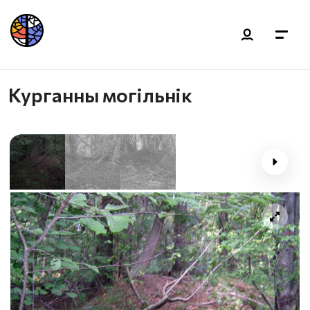
Курганны могільнік