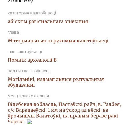
213В000589
катэгорыя каштоўнасці
аб'екты рэгіянальнага значэння
глава
Матэрыяльныя нерухомыя каштоўнасці
тып каштоўнасці
Помнiк археалогii В
падтып каштоўнасці
Могiльнiкi, надмагiльныя рытуальныя
збудаваннi
месца знаходжання
Віцебская вобласць, Пастаўскі раён, в. Галбея,
с/с Варапаеўскі, 1 км на ўсход ад вёскі, ва
ўрочышчы Валатоўкі, на правым беразе ракі
Чэрткі