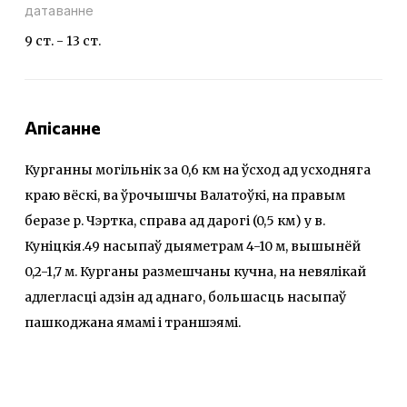
датаванне
9 ст. - 13 ст.
Апісанне
Курганны могільнік за 0,6 км на ўсход ад усходняга
краю вёскі, ва ўрочышчы Валатоўкі, на правым
беразе р. Чэртка, справа ад дарогі (0,5 км) у в.
Куніцкія.49 насыпаў дыяметрам 4-10 м, вышынёй
0,2-1,7 м. Курганы размешчаны кучна, на невялікай
адлегласці адзін ад аднаго, большасць насыпаў
пашкоджана ямамі і траншэямі.