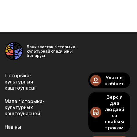
Банк звестак гісторыка-
культурнай спадчыны
Беларусі
Гісторыка-
Уласны
культурныя
кабінет
каштоўнасці
Версія
Мапа гісторыка-
для
культурных
людзей
каштоўнасцей
са
слабым
Навіны
зрокам