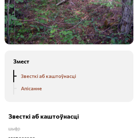
Змест
Звесткі аб каштоўнасці
Апісанне
Звесткі аб каштоўнасці
шыфр