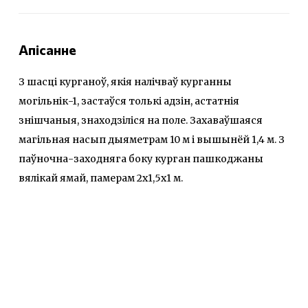
Апісанне
З шасці курганоў, якія налічваў курганны
могільнік-1, застаўся толькі адзін, астатнія
знішчаныя, знаходзіліся на поле. Захаваўшаяся
магільная насып дыяметрам 10 м і вышынёй 1,4 м. З
паўночна-заходняга боку курган пашкоджаны
вялікай ямай, памерам 2х1,5х1 м.