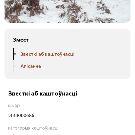
Змест
Звесткі аб каштоўнасці
Апісанне
Звесткі аб каштоўнасці
шыфр
513В000686
катэгорыя каштоўнасці