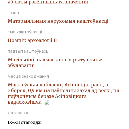
аб'екты рэгіянальнага значэння
глава
Матэрыяльныя нерухомыя каштоўнасці
тып каштоўнасці
Помнiк археалогii В
падтып каштоўнасці
Могiльнiкi, надмагiльныя рытуальныя
збудаваннi
месца знаходжання
Магілёўская вобласць, Асіповіцкі раён, в.
Зборск, 0,9 км на паўночны захад ад вёскі, на
паўночным беразе Асіповіцкага
вадасховішча
датаванне
IX–XII стагоддзі