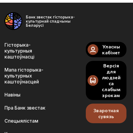
Банк звестак гісторыка-
культурнай спадчыны
Беларусі
Гісторыка-
Уласны
культурныя
кабінет
каштоўнасці
Версія
Мапа гісторыка-
для
культурных
людзей
каштоўнасцей
са
слабым
Навіны
зрокам
Пра Банк звестак
Зваротная
сувязь
Спецыялістам