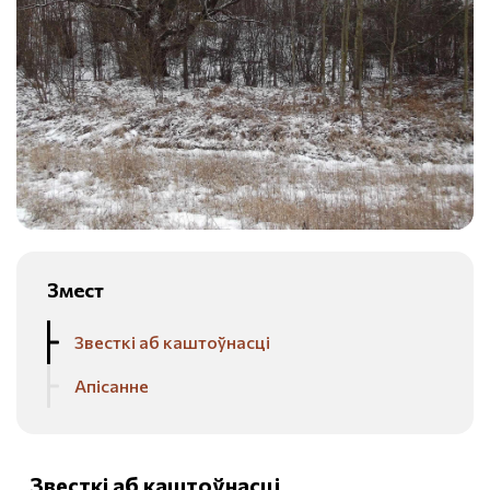
Змест
Звесткі аб каштоўнасці
Апісанне
Звесткі аб каштоўнасці