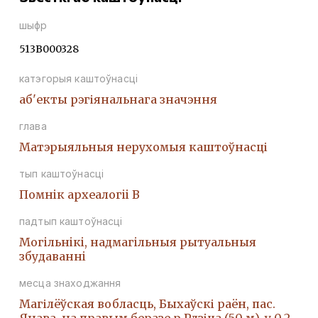
шыфр
513В000328
катэгорыя каштоўнасці
аб'екты рэгіянальнага значэння
глава
Матэрыяльныя нерухомыя каштоўнасці
тып каштоўнасці
Помнiк археалогii В
падтып каштоўнасці
Могiльнiкi, надмагiльныя рытуальныя
збудаваннi
месца знаходжання
Магілёўская вобласць, Быхаўскі раён, пас.
Янава, на правым беразе р.Рдзіца (50 м), у 0,2