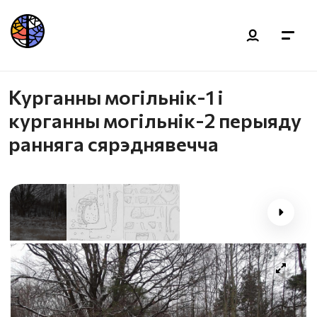
Курганны могільнік-1 і
курганны могільнік-2 перыяду
ранняга сярэднявечча