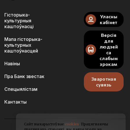
Гісторыка-
Уласны
культурныя
кабінет
каштоўнасці
Версія
Мапа гісторыка-
для
культурных
людзей
каштоўнасцей
са
слабым
Навіны
зрокам
Пра Банк звестак
Зваротная
сувязь
Спецыялістам
Кантакты
Сайт выкарыстоўвае
cookies
. Працягваючы
праглядаць старонкі, вы даяце згоду на