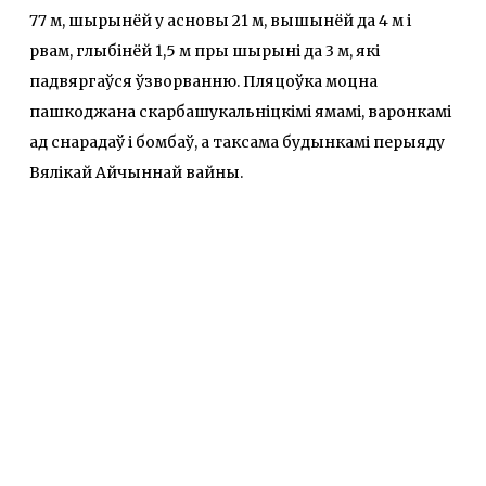
77 м, шырынёй у асновы 21 м, вышынёй да 4 м і
рвам, глыбінёй 1,5 м пры шырыні да 3 м, які
падвяргаўся ўзворванню. Пляцоўка моцна
пашкоджана скарбашукальніцкімі ямамі, варонкамі
ад снарадаў і бомбаў, а таксама будынкамі перыяду
Вялікай Айчыннай вайны.