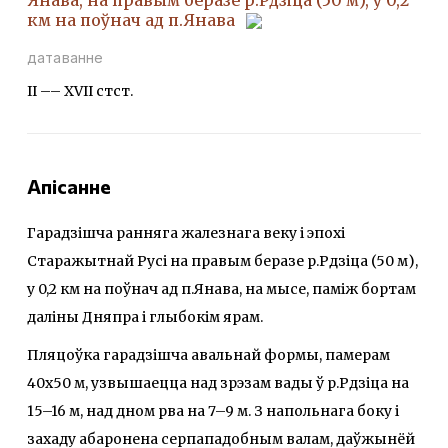
км на поўнач ад п.Янава
датаванне
II –– ХVІІ стст.
Апісанне
Гарадзішча ранняга жалезнага веку і эпохі
Старажытнай Русі на правым беразе р.Рдзіца (50 м),
у 0,2 км на поўнач ад п.Янава, на мысе, паміж бортам
даліны Дняпра і глыбокім ярам.
Пляцоўка гарадзішча авальнай формы, памерам
40x50 м, узвышаецца над зрэзам вады ў р.Рдзіца на
15–16 м, над дном рва на 7–9 м. З напольнага боку і
захаду абаронена серпападобным валам, даўжынёй