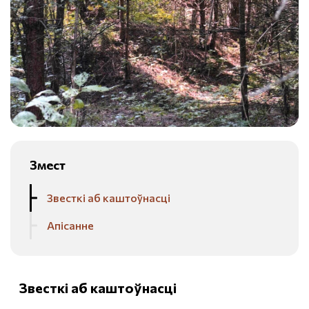
Змест
Звесткі аб каштоўнасці
Апісанне
Звесткі аб каштоўнасці