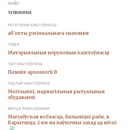
шыфр
513В000361
катэгорыя каштоўнасці
аб'екты рэгіянальнага значэння
глава
Матэрыяльныя нерухомыя каштоўнасці
тып каштоўнасці
Помнiк археалогii В
падтып каштоўнасці
Могiльнiкi, надмагiльныя рытуальныя
збудаваннi
месца знаходжання
Магілёўская вобласць, Бялыніцкі раён, в.
Карытніца, 2 км на паўночны захад ад вёскі