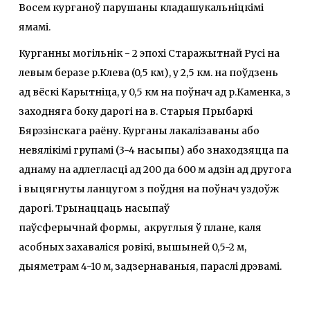
Восем курганоў парушаны кладашукальніцкімі
ямамі.
Курганны могільнік - 2 эпохі Старажытнай Русі на
левым беразе р.Клева (0,5 км), у 2,5 км. на поўдзень
ад вёскі Карытніца, у 0,5 км на поўнач ад р.Каменка, з
заходняга боку дарогі на в. Старыя Прыбаркі
Бярэзінскага раёну. Курганы лакалізаваны або
невялікімі групамі (3-4 насыпы) або знаходзяцца па
аднаму на адлегласці ад 200 да 600 м адзін ад другога
і выцягнуты ланцугом з поўдня на поўнач уздоўж
дарогі. Трынаццаць насыпаў
паўсферычнай формы, акруглыя ў плане, каля
асобных захаваліся ровікі, вышыней 0,5-2 м,
дыяметрам 4-10 м, задзернаваныя, параслі дрэвамі.