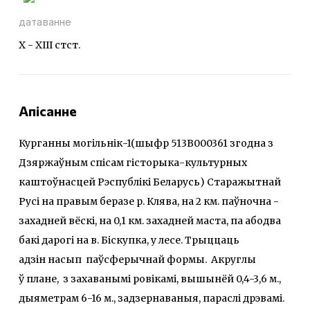
датаванне
X - XIII стст.
Апісанне
Курганны могільнік-1(шыфр 513В000361 згодна з
Дзяржаўным спісам гісторыка-культурных
каштоўнасцей Рэспублікі Беларусь) Старажытнай
Русі на правым беразе р. Клява, на 2 км. паўночна -
захадней вёскі, на 0,1 км. захадней маста, па абодва
бакі дарогі на в. Біскупка, у лесе. Трыццаць
адзін насып паўсферычнай формы. Акруглы
ў плане, з захаванымі ровікамі, вышынёй 0,4-3,6 м.,
дыяметрам 6-16 м., задзернаваныя, параслі дрэвамі.