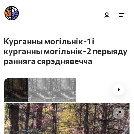
Курганны могільнік-1 і
курганны могільнік-2 перыяду
ранняга сярэднявечча