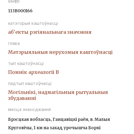
шыфр
113В000166
катэгорыя каштоўнасці
аб'екты рэгіянальнага значэння
глава
Матэрыяльныя нерухомыя каштоўнасці
тып каштоўнасці
Помнiк археалогii В
падтып каштоўнасці
Могiльнiкi, надмагiльныя рытуальныя
збудаваннi
месца знаходжання
Брэсцкая вобласць, Ганцавіцкі раён, в. Малыя
Круговічы, 1 км на захад, урочышча Боркі