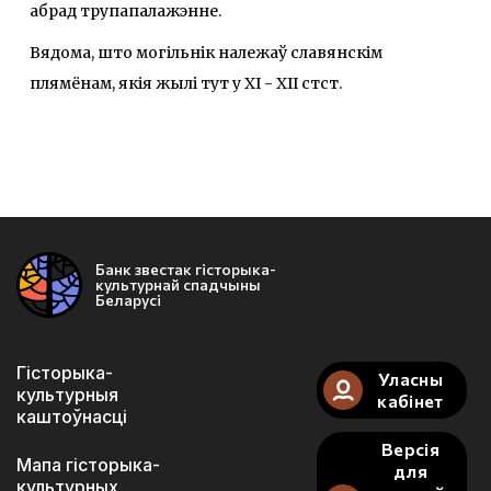
абрад трупапалажэнне.
Вядома, што могільнік належаў славянскім
плямёнам, якія жылі тут у XI - XII стст.
Банк звестак гісторыка-
культурнай спадчыны
Беларусі
Гісторыка-
Уласны
культурныя
кабінет
каштоўнасці
Версія
Мапа гісторыка-
для
культурных