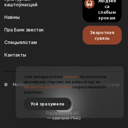
людзей
каштоўнасцей
са
слабым
Навіны
зрокам
Пра Банк звестак
Зваротная
сувязь
Спецыялістам
Кантакты
Сайт выкарыстоўвае
cookies
. Працягваючы
праглядаць старонкі, вы даяце згоду на
Heritage.gov.by — гісторыка-культурныя каштоўнасці
апрацоўку файлаў cookie
і карыстальніцкіх
Беларусі
дадзеных.
2021-2026
Усё зразумела
Распрацоўка АІС
— кампанія PRAS