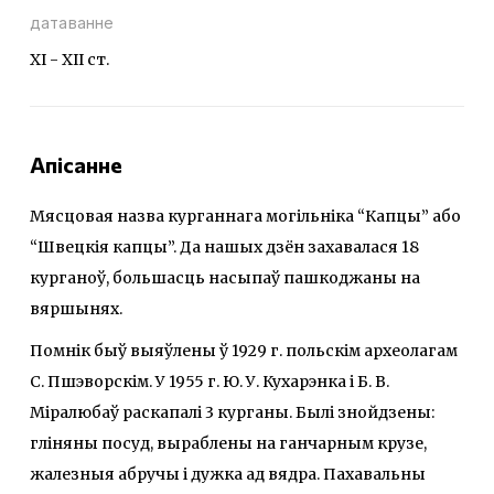
датаванне
XI - XII ст.
Апісанне
Мясцовая назва курганнага могільніка “Капцы” або
“Швецкія капцы”. Да нашых дзён захавалася 18
курганоў, большасць насыпаў пашкоджаны на
вяршынях.
Помнік быў выяўлены ў 1929 г. польскім археолагам
С. Пшэворскім. У 1955 г. Ю. У. Кухарэнка і Б. В.
Міралюбаў раскапалі 3 курганы. Былі знойдзены:
гліняны посуд, выраблены на ганчарным крузе,
жалезныя абручы і дужка ад вядра. Пахавальны