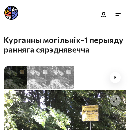
Курганны могільнік-1 перыяду
ранняга сярэднявечча