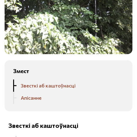
Змест
Звесткі аб каштоўнасці
Апісанне
Звесткі аб каштоўнасці