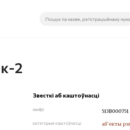
ік-2
Звесткі аб каштоўнасці
шыфр
513В000751
катэгорыя каштоўнасці
аб'екты рэ