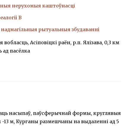
ныя нерухомыя каштоўнасці
еалогii В
, надмагiльныя рытуальныя збудаваннi
 вобласць, Асіповіцкі раён, р.п. Ялізава, 0,3 км
ь ад пасёлка
цаць насыпаў, паўсферычнай формы, круглявыя
м -13 м, Курганы размешчаны на выдаленні ад 5