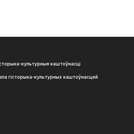
історыка-культурныя каштоўнасці
апа гісторыка-культурных каштоўнасцей