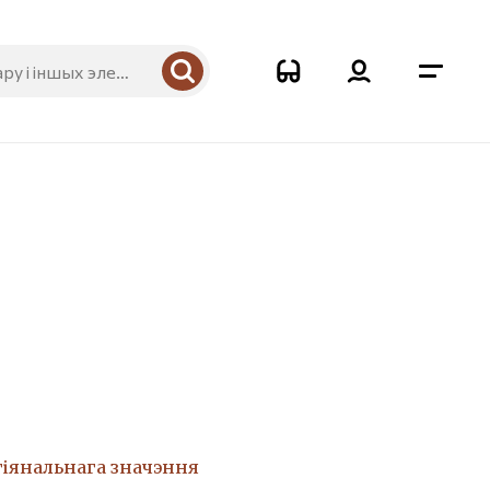
гіянальнага значэння