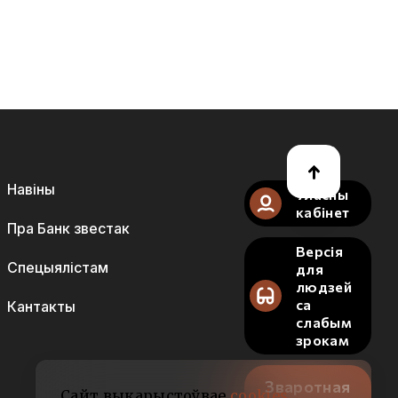
Навіны
Уласны
кабінет
Пра Банк звестак
Версія
Спецыялістам
для
людзей
са
Кантакты
слабым
зрокам
Зваротная
Сайт выкарыстоўвае
cookies
.