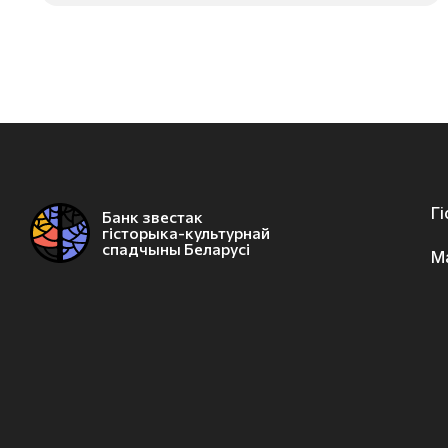
Г
Банк звестак
гісторыка-культурнай
спадчыны Беларусі
М