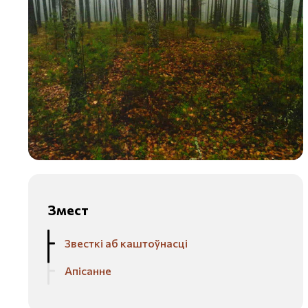
Змест
Звесткі аб каштоўнасці
Апісанне