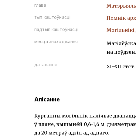
глава
Матэрыяль
тып каштоўнасці
Помнiк арх
падтып каштоўнасці
Могiльнiкi
месца знаходжання
Магілёўская
на поўдзен
датаванне
XI–XII стст.
Апісанне
Курганны могільнік налічвае дванац
ў плане, вышынёй 0,6-1,6 м, дыяметра
да 20 метраў адзін ад аднаго.