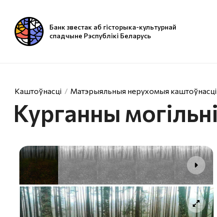
Банк звестак аб гісторыка-культурнай
спадчыне Рэспублікі Беларусь
Каштоўнасці
Матэрыяльныя нерухомыя каштоўнасці
Курганны могільн