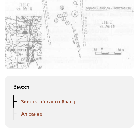
Змест
Звесткі аб каштоўнасці
Апісанне