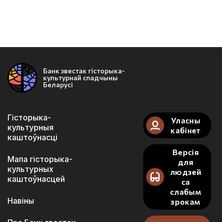
Банк звестак гісторыка-
культурнай спадчыны
Беларусі
Гісторыка-
Уласны
культурныя
кабінет
каштоўнасці
Версія
Мапа гісторыка-
для
культурных
людзей
каштоўнасцей
са
слабым
Навіны
зрокам