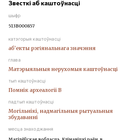
Звесткі аб каштоўнасці
шыфр
513В000857
катэгорыя каштоўнасці
аб'екты рэгіянальнага значэння
глава
Матэрыяльныя нерухомыя каштоўнасці
тып каштоўнасці
Помнiк археалогii В
падтып каштоўнасці
Могiльнiкi, надмагiльныя рытуальныя
збудаваннi
месца знаходжання
Магілёўская вобласць, Клімавіцкі раён, в.