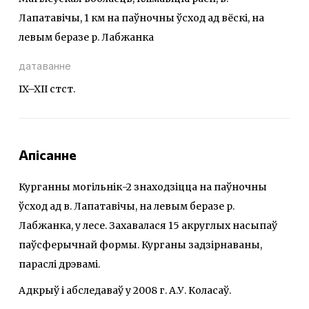
Лапатавічы, 1 км на паўночны ўсход ад вёскі, на
левым беразе р. Лабжанка
датаванне
IX–XII стст.
Апісанне
Курганны могільнік-2 знаходзіцца на паўночны
ўсход ад в. Лапатавічы, на левым беразе р.
Лабжанка, у лесе. Захавалася 15 акруглых насыпаў
паўсферычнай формы. Курганы задзірнаваны,
параслі дрэвамі.
Адкрыў і абследаваў у 2008 г. А.У. Коласаў.