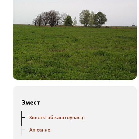
Змест
Звесткі аб каштоўнасці
Апісанне