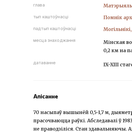
глава
Матэрыяль
тып каштоўнасці
Помнiк арх
падтып каштоўнасці
Могiльнiкi
месца знаходжання
Мінская воб
0,2 км на п
датаванне
IX–XIII стаг
Апісанне
70 насыпаў вышынёй 0,5-1,7 м, дыяметр
прасочваюцца раўкі. Абследавалі ў 1983
не праводзіліся. Стан здавальняючы. 