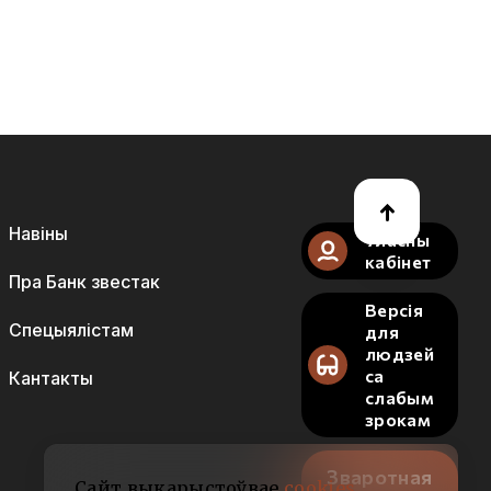
Навіны
Уласны
кабінет
Пра Банк звестак
Версія
Спецыялістам
для
людзей
са
Кантакты
слабым
зрокам
Зваротная
Сайт выкарыстоўвае
cookies
.