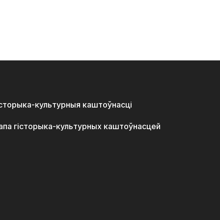
історыка-культурныя каштоўнасці
апа гісторыка-культурных каштоўнасцей