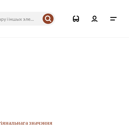
гіянальнага значэння