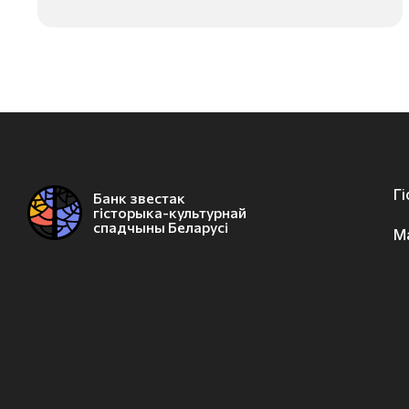
Г
Банк звестак
гісторыка-культурнай
спадчыны Беларусі
М