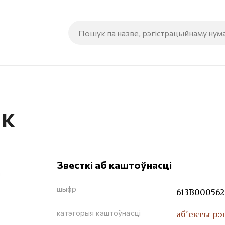
ік
Звесткі аб каштоўнасці
шыфр
613В000562
катэгорыя каштоўнасці
аб'екты рэ