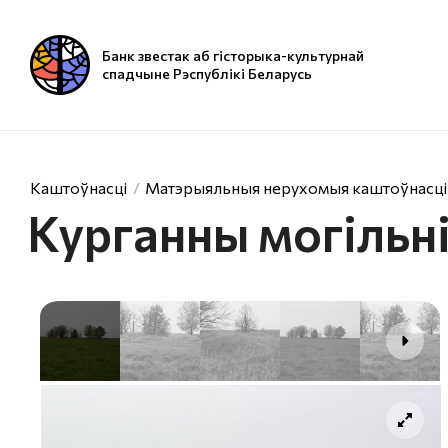
Банк звестак аб гісторыка-культурнай
спадчыне Рэспублікі Беларусь
Каштоўнасці
Матэрыяльныя нерухомыя каштоўнасці
Курганны могільн