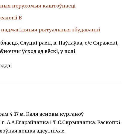
ныя нерухомыя каштоўнасці
еалогii В
, надмагiльныя рытуальныя збудаваннi
ласць, Слуцкі раён, в. Паўлаўка, с/с Сяражскі,
аўночны ўсход ад вёскі, у полі
оддзі
ам 4-17 м. Каля асновы курганоў
 г. А.А.Егарэйчанка і Т.С.Скрыпчанка. Раскопкі
Ахоўная дошка адсутнічае.