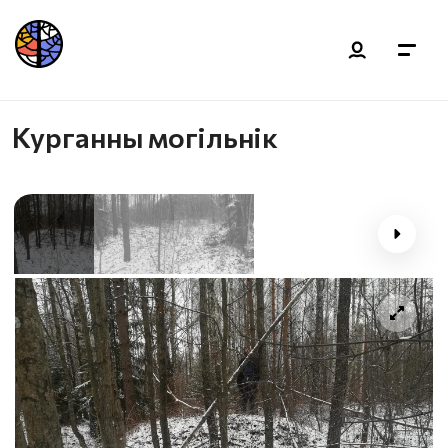
Курганны могільнік