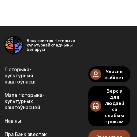
Банк звестак гісторыка-
культурнай спадчыны
Беларусі
Гісторыка-
Уласны
культурныя
кабінет
каштоўнасці
Версія
Мапа гісторыка-
для
культурных
людзей
каштоўнасцей
са
слабым
Навіны
зрокам
Пра Банк звестак
Зваротная