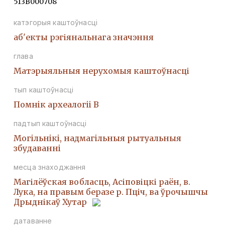
513В000708
катэгорыя каштоўнасці
аб'екты рэгіянальнага значэння
глава
Матэрыяльныя нерухомыя каштоўнасці
тып каштоўнасці
Помнiк археалогii В
падтып каштоўнасці
Могiльнiкi, надмагiльныя рытуальныя
збудаваннi
месца знаходжання
Магілёўская вобласць, Асіповіцкі раён, в.
Лука, на правым беразе р. Пціч, ва ўрочышчы
Дрыднікаў Хутар
датаванне