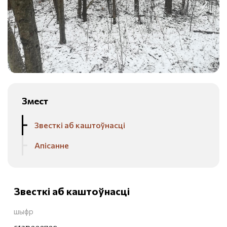
Змест
Звесткі аб каштоўнасці
Апісанне
Звесткі аб каштоўнасці
шыфр