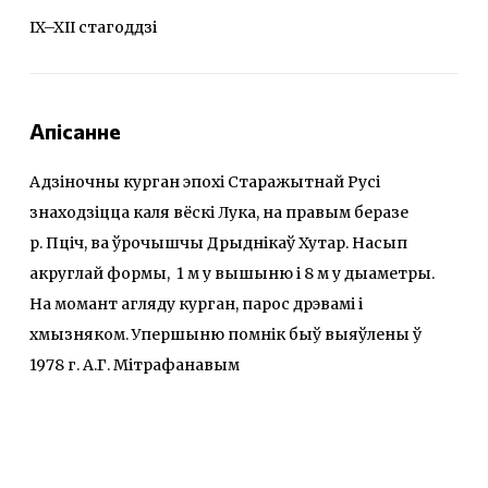
IX–XII стагоддзі
Апісанне
Адзіночны курган эпохі Старажытнай Русі
знаходзіцца каля вёскі Лука, на правым беразе
р. Пціч, ва ўрочышчы Дрыднікаў Хутар. Насып
акруглай формы, 1 м у вышыню і 8 м у дыаметры.
На момант агляду курган, парос дрэвамі і
хмызняком. Упершыню помнік быў выяўлены ў
1978 г. А.Г. Мітрафанавым