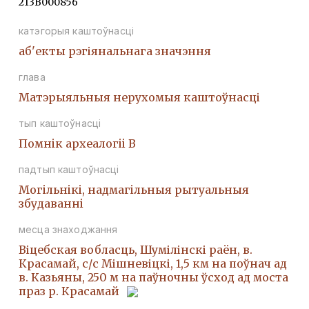
213В000856
катэгорыя каштоўнасці
аб'екты рэгіянальнага значэння
глава
Матэрыяльныя нерухомыя каштоўнасці
тып каштоўнасці
Помнiк археалогii В
падтып каштоўнасці
Могiльнiкi, надмагiльныя рытуальныя
збудаваннi
месца знаходжання
Віцебская вобласць, Шумілінскі раён, в.
Красамай, с/с Мішневіцкі, 1,5 км на поўнач ад
в. Казьяны, 250 м на паўночны ўсход ад моста
праз р. Красамай