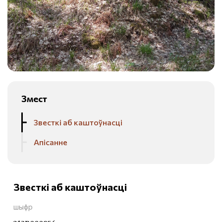
Змест
Звесткі аб каштоўнасці
Апісанне
Звесткі аб каштоўнасці
шыфр