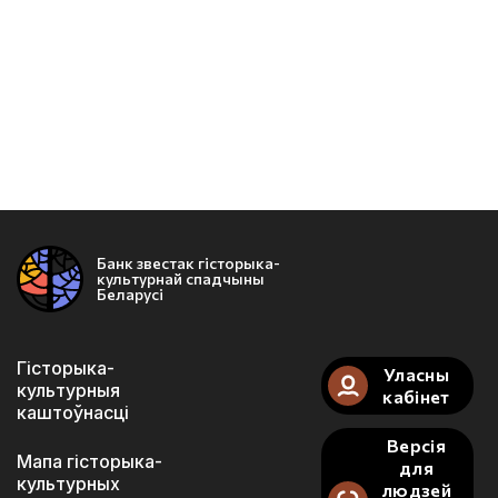
Банк звестак гісторыка-
культурнай спадчыны
Беларусі
Гісторыка-
Уласны
культурныя
кабінет
каштоўнасці
Версія
Мапа гісторыка-
для
культурных
людзей