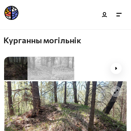
Курганны могільнік