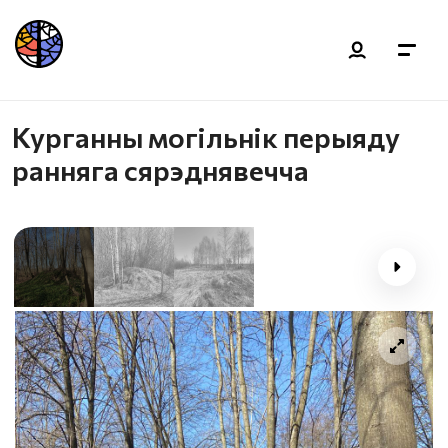
Курганны могільнік перыяду
ранняга сярэднявечча