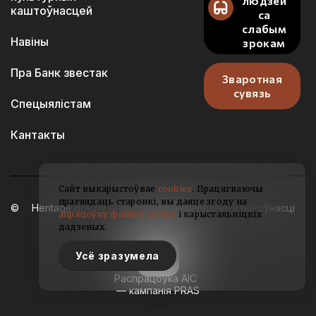
людзей
каштоўнасцей
са
слабым
Навіны
зрокам
Пра Банк звестак
Зваротная
сувязь
Спецыялістам
Кантакты
Сайт выкарыстоўвае
cookies
. Працягваючы
праглядаць старонкі, вы даяце згоду на
Heritage.gov.by — гісторыка-культурныя каштоўнасці
апрацоўку файлаў cookie
і карыстальніцкіх
Беларусі
дадзеных.
2021-2026
Усё зразумела
Распрацоўка АІС
— кампанія PRAS