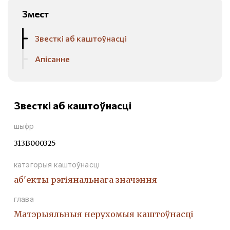
Змест
Звесткі аб каштоўнасці
Апісанне
Звесткі аб каштоўнасці
шыфр
313В000325
катэгорыя каштоўнасці
аб'екты рэгіянальнага значэння
глава
Матэрыяльныя нерухомыя каштоўнасці