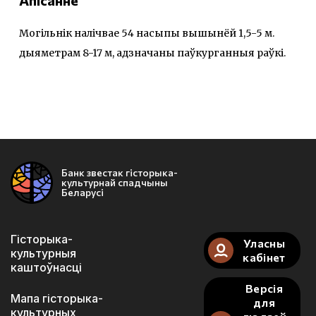
Апісанне
Могільнік налічвае 54 насыпы вышынёй 1,5-5 м.
дыяметрам 8-17 м, адзначаны паўкурганныя раўкі.
Банк звестак гісторыка-
культурнай спадчыны
Беларусі
Гісторыка-
Уласны
культурныя
кабінет
каштоўнасці
Версія
Мапа гісторыка-
для
культурных