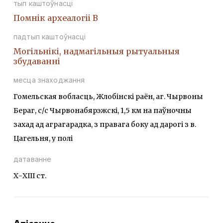
тып каштоўнасці
Помнiк археалогii В
падтып каштоўнасці
Могiльнiкi, надмагiльныя рытуальныя
збудаваннi
месца знаходжання
Гомельская вобласць, Жлобінскі раён, аг. Чырвоны
Бераг, с/с Чырвонабярэжскі, 1,5 км на паўночны
захад ад аграгарадка, з правага боку ад дарогі з в.
Цагельня, у полі
датаванне
Х-ХІІІ ст.