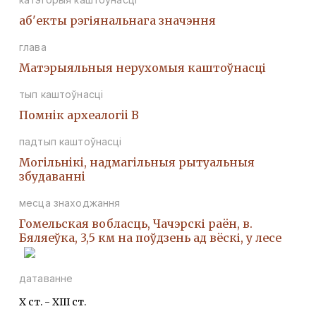
аб'екты рэгіянальнага значэння
глава
Матэрыяльныя нерухомыя каштоўнасці
тып каштоўнасці
Помнiк археалогii В
падтып каштоўнасці
Могiльнiкi, надмагiльныя рытуальныя
збудаваннi
месца знаходжання
Гомельская вобласць, Чачэрскі раён, в.
Бяляеўка, 3,5 км на поўдзень ад вёскі, у лесе
датаванне
X ст. - XIII ст.