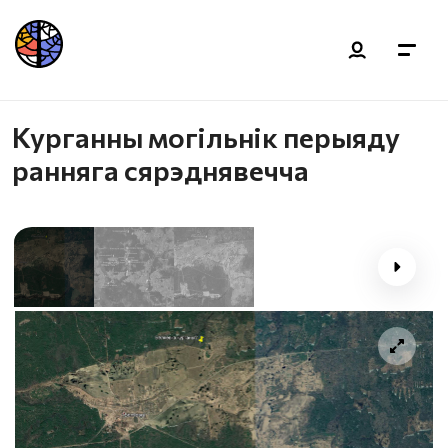
Курганны могiльнiк перыяду
ранняга сярэднявечча