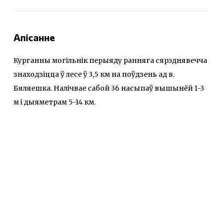
Апісанне
Курганны могільнік перыяду ранняга сярэднявечча
знаходзіцца ў лесе ў 3,5 км на поўдзень ад в.
Бяляешка. Налічвае сабой 36 насыпаў вышынёй 1-3
м і дыяметрам 5-14 км.