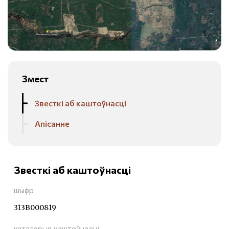
Змест
Звесткі аб каштоўнасці
Апісанне
Звесткі аб каштоўнасці
шыфр
313В000819
катэгорыя каштоўнасці