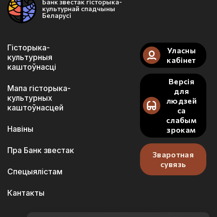
Банк звестак гісторыка-
культурнай спадчыны
Беларусі
Гісторыка-
Уласны
культурныя
кабінет
каштоўнасці
Версія
Мапа гісторыка-
для
культурных
людзей
каштоўнасцей
са
слабым
Навіны
зрокам
Пра Банк звестак
Зваротная
сувязь
Спецыялістам
Кантакты