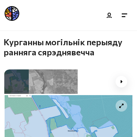
Курганны могiльнiк перыяду
ранняга сярэднявечча