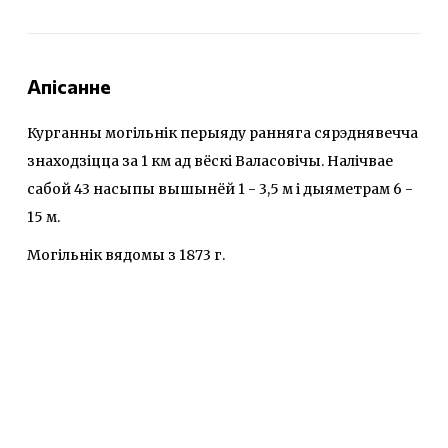
Апісанне
Курганны могiльнiк перыяду ранняга сярэднявечча
знаходзіцца за 1 км ад вёскі Валасовічы. Налічвае
сабой 43 насыпы вышынёй 1 - 3,5 м і дыяметрам 6 -
15 м.
Могільнік вядомы з 1873 г.