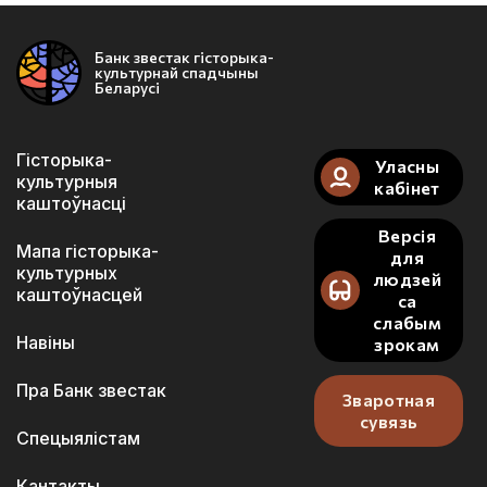
Банк звестак гісторыка-
культурнай спадчыны
Беларусі
Гісторыка-
Уласны
культурныя
кабінет
каштоўнасці
Версія
Мапа гісторыка-
для
культурных
людзей
каштоўнасцей
са
слабым
Навіны
зрокам
Пра Банк звестак
Зваротная
сувязь
Спецыялістам
Кантакты