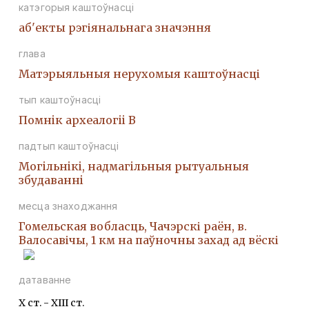
катэгорыя каштоўнасці
аб'екты рэгіянальнага значэння
глава
Матэрыяльныя нерухомыя каштоўнасці
тып каштоўнасці
Помнiк археалогii В
падтып каштоўнасці
Могiльнiкi, надмагiльныя рытуальныя
збудаваннi
месца знаходжання
Гомельская вобласць, Чачэрскі раён, в.
Валосавічы, 1 км на паўночны захад ад вёскі
датаванне
X ст. - XIII ст.