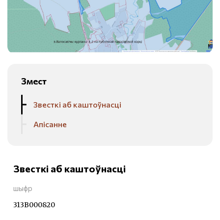
Змест
Звесткі аб каштоўнасці
Апісанне
Звесткі аб каштоўнасці
шыфр
313В000820