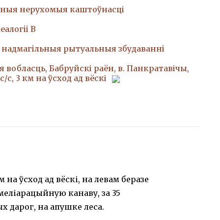
ныя нерухомыя каштоўнасці
еалогii В
, надмагiльныя рытуальныя збудаваннi
я вобласць, Бабруйскі раён, в. Панкратавічы,
с/с, 3 км на ўсход ад вёскі
 на ўсход ад вёскі, на левам беразе
 меліарацыйную канаву, за 35
 дарог, на апушке леса.