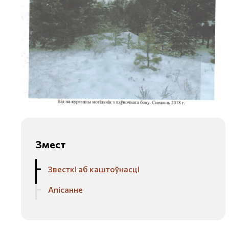
Змест
Звесткі аб каштоўнасці
Апісанне