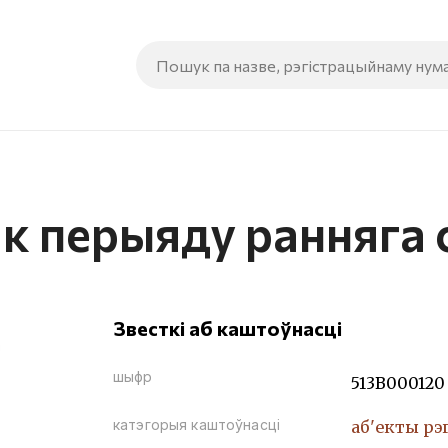
ік перыяду ранняга
Звесткі аб каштоўнасці
шыфр
513В000120
катэгорыя каштоўнасці
аб'екты рэ