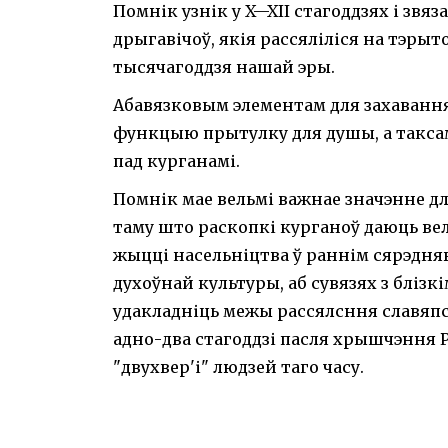
Помнік узнік у X—XII стагоддзях і зв
дрыгавічоў, якія рассяліліся на тэрыт
тысячагоддзя нашай эры.
Абавязковым элементам для захавання
функцыю прытулку для душы, а таксам
пад курганамі.
Помнік мае вельмі важнае значэнне дл
таму што раскопкі курганоў даюць в
жыцці насельніцтва ў раннім сярэдня
духоўнай культуры, аб сувязях з блізкі
удакладніць межы рассялсння славяпс
адно-два стагоддзі пасля хрышчэння Р
"двухвер'і" людзей таго часу.