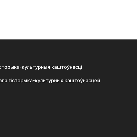
історыка-культурныя каштоўнасці
апа гісторыка-культурных каштоўнасцей