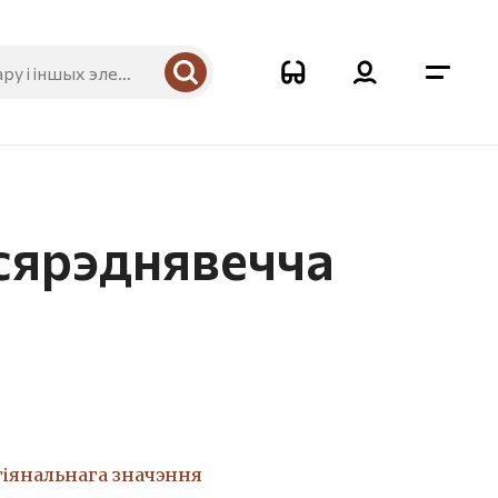
 сярэднявечча
гіянальнага значэння