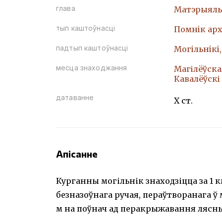
глава
Матэрыяль
тып каштоўнасці
Помнiк арх
падтып каштоўнасці
Могiльнiкi
месца знаходжання
Магілёўска
Кавалёўскі 
датаванне
X ст.
Апісанне
Курганны могільнік знаходзіцца за 1 км
безназоўнага ручая, пераўтворанага ў
м на поўнач ад перакрыжавання лясных