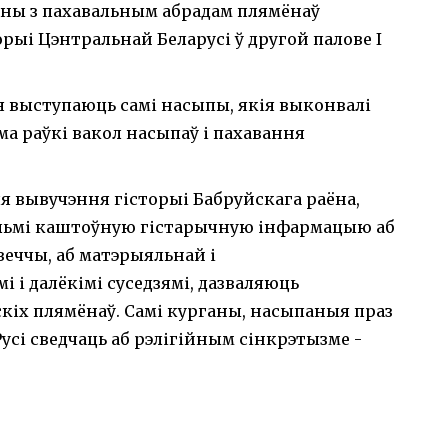
язаны з пахавальным абрадам плямёнаў
орыі Цэнтральнай Беларусі ў другой палове I
 выступаюць самі насыпы, якія выконвалі
а раўкі вакол насыпаў і пахавання
я вывучэння гісторыі Бабруйскага раёна,
ельмі каштоўную гістарычную інфармацыю аб
веччы, аб матэрыяльнай і
мі і далёкімі суседзямі, дазваляюць
кіх плямёнаў. Самі курганы, насыпаныя праз
усі сведчаць аб рэлігійным сінкрэтызме -