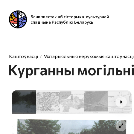
Банк звестак аб гісторыка-культурнай
спадчыне Рэспублікі Беларусь
Каштоўнасці
Матэрыяльныя нерухомыя каштоўнасці
Курганны могільн