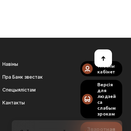
Навіны
Уласны
кабінет
Пра Банк звестак
Версія
Спецыялістам
для
людзей
са
Кантакты
слабым
зрокам
Зваротная