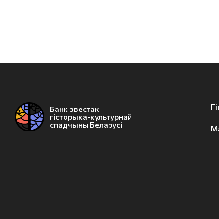
Г
Банк звестак
гісторыка-культурнай
спадчыны Беларусі
М