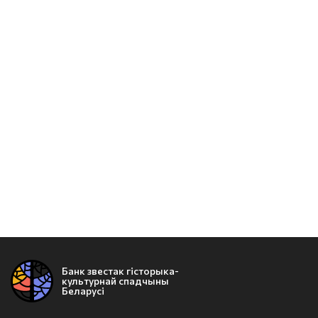
Банк звестак гісторыка-
культурнай спадчыны
Беларусі