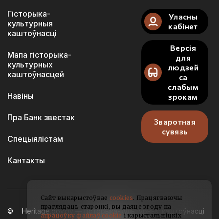
Гісторыка-
Уласны
культурныя
кабінет
каштоўнасці
Версія
Мапа гісторыка-
для
культурных
людзей
каштоўнасцей
са
слабым
Навіны
зрокам
Пра Банк звестак
Зваротная
сувязь
Спецыялістам
Кантакты
Сайт выкарыстоўвае
cookies
. Працягваючы
праглядаць старонкі, вы даяце згоду на
Heritage.gov.by — гісторыка-культурныя каштоўнасці
апрацоўку файлаў cookie
і карыстальніцкіх