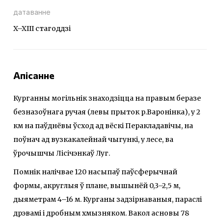
датаванне
X–XIII стагоддзі
Апісанне
Курганны могільнік знаходзіцца на правым беразе
безназоўнага ручая (левы прыток р.Варонінка), у 2
км на паўднёвы ўсход ад вёскі Перакладавічы, на
поўнач ад вузкакалейнай чыгункі, у лесе, ва
ўрочышчы Лісічэнкаў Луг.
Помнік налічвае 120 насыпаў паўсферычнай
формы, акруглыя ў плане, вышынёй 0,3–2,5 м,
дыяметрам 4–16 м. Курганы задзірнаваныя, параслі
дрэвамі і дробным хмызняком. Вакол асновы 78