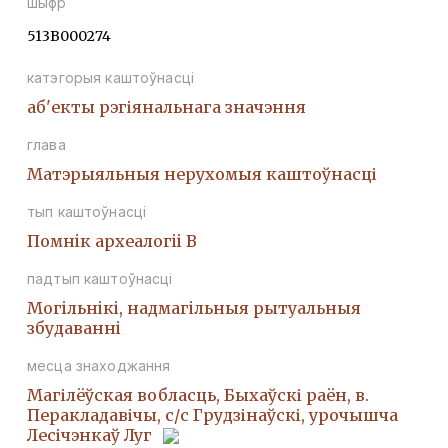
шыфр
513В000274
катэгорыя каштоўнасці
аб'екты рэгіянальнага значэння
глава
Матэрыяльныя нерухомыя каштоўнасці
тып каштоўнасці
Помнiк археалогii В
падтып каштоўнасці
Могiльнiкi, надмагiльныя рытуальныя
збудаваннi
месца знаходжання
Магілёўская вобласць, Быхаўскі раён, в.
Перакладавічы, с/с Грудзінаўскі, урочышча
Лесічэнкаў Луг