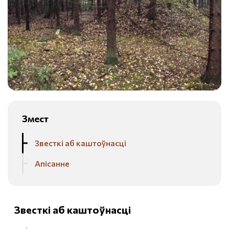
Змест
Звесткі аб каштоўнасці
Апісанне
Звесткі аб каштоўнасці