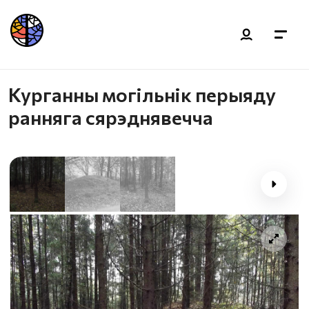
Курганны могільнік перыяду
ранняга сярэднявечча