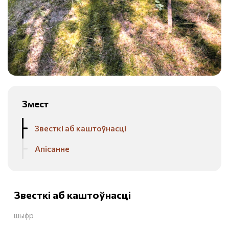
Змест
Звесткі аб каштоўнасці
Апісанне
Звесткі аб каштоўнасці
шыфр