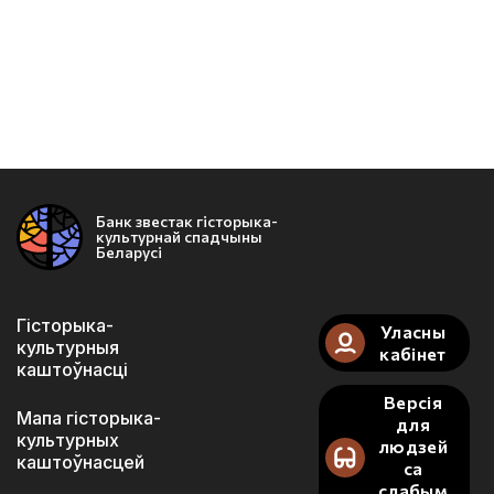
Банк звестак гісторыка-
культурнай спадчыны
Беларусі
Гісторыка-
Уласны
культурныя
кабінет
каштоўнасці
Версія
Мапа гісторыка-
для
культурных
людзей
каштоўнасцей
са
слабым