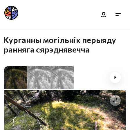
Курганны могільнік перыяду
ранняга сярэднявечча