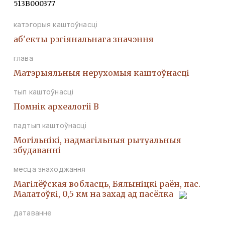
513В000377
катэгорыя каштоўнасці
аб'екты рэгіянальнага значэння
глава
Матэрыяльныя нерухомыя каштоўнасці
тып каштоўнасці
Помнiк археалогii В
падтып каштоўнасці
Могiльнiкi, надмагiльныя рытуальныя
збудаваннi
месца знаходжання
Магілёўская вобласць, Бялыніцкі раён, пас.
Малатоўкі, 0,5 км на захад ад пасёлка
датаванне