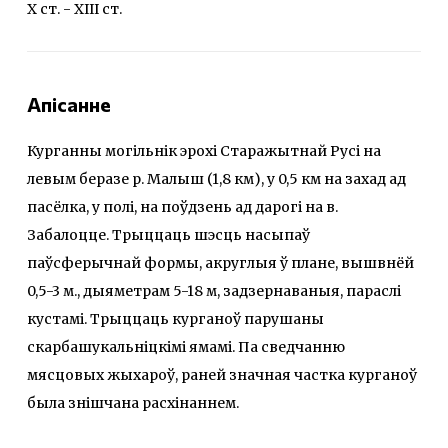
X ст. - XIII ст.
Апісанне
Курганны могільнік эрохі Старажытнай Русі на
левым беразе р. Малыш (1,8 км), у 0,5 км на захад ад
пасёлка, у полі, на поўдзень ад дарогі на в.
Забалоцце. Трыццаць шэсць насыпаў
паўсферычнай формы, акруглыя ў плане, вышвнёй
0,5-3 м., дыяметрам 5-18 м, задзернаваныя, параслі
кустамі. Трыццаць курганоў парушаны
скарбашукальніцкімі ямамі. Па сведчанню
мясцовых жыхароў, раней значная частка курганоў
была знішчана расхінаннем.