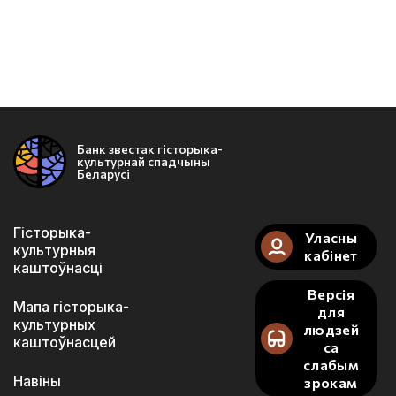
Банк звестак гісторыка-
культурнай спадчыны
Беларусі
Гісторыка-
Уласны
культурныя
кабінет
каштоўнасці
Версія
Мапа гісторыка-
для
культурных
людзей
каштоўнасцей
са
слабым
Навіны
зрокам