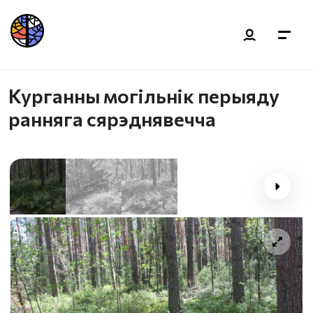
Курганны могільнік перыяду
ранняга сярэднявечча