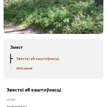
Змест
Звесткі аб каштоўнасці
Апісанне
Звесткі аб каштоўнасці
шыфр