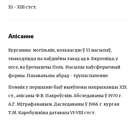
XI - XIII стст.
Апісанне
Курганны могільнік, колькасцю ў 11 насыпаў,
знаходзіцца на паўднёвы захад ад в. Бярэзніца, у
лесе, ва ўрочышчы Пель. Насыпы паўсферычнай
формы. Пахавальны абрад - трупаспаленне.
Помнік у першыню быў выяўлены напрыканцы ХІХ
ст., апісаны Ф.В. Пакроўскім. Абследаваны ў 1970 г.
А.Г. Мітрафанавым. Даследаваны ў 1986 г. курган
Т.М. Каробушкіна датавала VI-VIII стст.