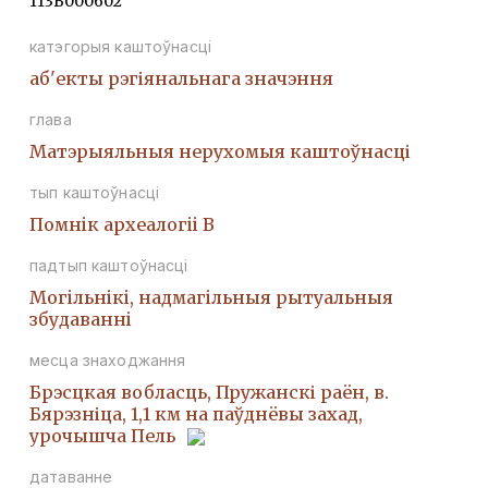
113В000602
катэгорыя каштоўнасці
аб'екты рэгіянальнага значэння
глава
Матэрыяльныя нерухомыя каштоўнасці
тып каштоўнасці
Помнiк археалогii В
падтып каштоўнасці
Могiльнiкi, надмагiльныя рытуальныя
збудаваннi
месца знаходжання
Брэсцкая вобласць, Пружанскі раён, в.
Бярэзніца, 1,1 км на паўднёвы захад,
урочышча Пель
датаванне