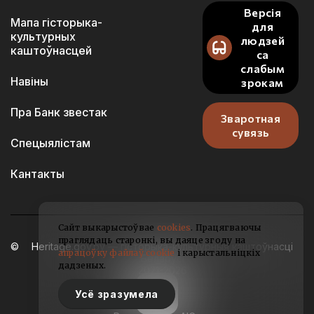
Версія
Мапа гісторыка-
для
культурных
людзей
каштоўнасцей
са
слабым
Навіны
зрокам
Пра Банк звестак
Зваротная
сувязь
Спецыялістам
Кантакты
Сайт выкарыстоўвае
cookies
. Працягваючы
праглядаць старонкі, вы даяце згоду на
Heritage.gov.by — гісторыка-культурныя каштоўнасці
апрацоўку файлаў cookie
і карыстальніцкіх
Беларусі
дадзеных.
2021-2026
Усё зразумела