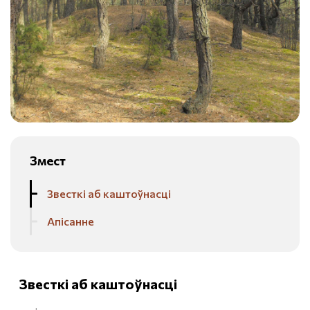
Змест
Звесткі аб каштоўнасці
Апісанне
Звесткі аб каштоўнасці