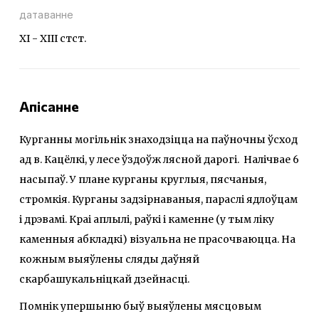
датаванне
ХI - ХIII cтст.
Апісанне
Курганны могільнік знаходзіцца на паўночны ўсход
ад в. Кацёлкі, у лесе ўздоўж лясной дарогі. Налічвае 6
насыпаў. У плане курганы круглыя, пясчаныя,
стромкія. Курганы задзірнаваныя, параслі ядлоўцам
і дрэвамі. Краі аплылі, раўкі і каменне (у тым ліку
каменныя абкладкі) візуальна не прасочваюцца. На
кожным выяўлены сляды даўняй
скарбашукальніцкай дзейнасці.
Помнік упершыню быў выяўлены мясцовым