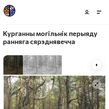
Курганны могільнік перыяду
ранняга сярэднявечча