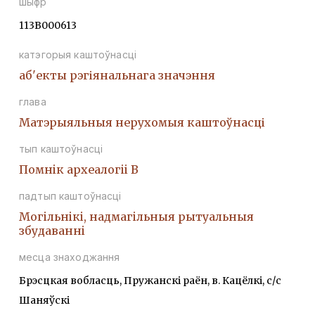
шыфр
113В000613
катэгорыя каштоўнасці
аб'екты рэгіянальнага значэння
глава
Матэрыяльныя нерухомыя каштоўнасці
тып каштоўнасці
Помнiк археалогii В
падтып каштоўнасці
Могiльнiкi, надмагiльныя рытуальныя
збудаваннi
месца знаходжання
Брэсцкая вобласць, Пружанскі раён, в. Кацёлкі, с/с
Шаняўскі