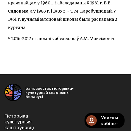
краязнаўцам у 1960 г. і абследаваны ў 1961 г. В.В.
Сядовым, а ў 1983 г. і 1985 г. - Т.М. Каробушкінай. У
1961 г. вучнямі мясцовай школы было раскапана 2
кургана.
У 2016-2017 гг. помнік абследаваў А.М. Максімовіч.
Банк звестак гісторыка-
культурнай спадчыны
Беларусі
Гісторыка-
Уласны
культурныя
кабінет
каштоўнасці