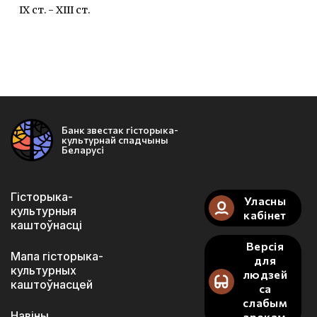
IX ст. - XIII ст.
Банк звестак гісторыка-
культурнай спадчыны
Беларусі
Гісторыка-
Уласны
культурныя
кабінет
каштоўнасці
Версія
Мапа гісторыка-
для
культурных
людзей
каштоўнасцей
са
слабым
Навіны
зрокам