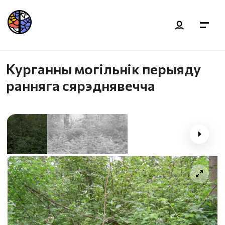
Курганны могільнік перыяду
ранняга сярэднявечча