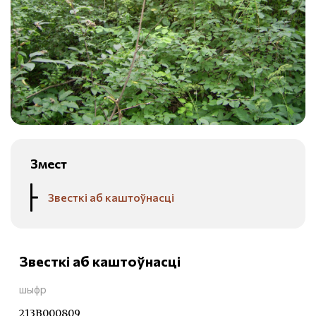
Змест
Звесткі аб каштоўнасці
Звесткі аб каштоўнасці
шыфр
213В000809