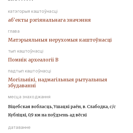
катэгорыя каштоўнасці
аб'екты рэгіянальнага значэння
глава
Матэрыяльныя нерухомыя каштоўнасці
тып каштоўнасці
Помнiк археалогii В
падтып каштоўнасці
Могiльнiкi, надмагiльныя рытуальныя
збудаваннi
месца знаходжання
Віцебская вобласць, Ушацкі раён, в. Слабодка, с/с
Кубліцкі, 0,9 км на поўдзень ад вёскі
датаванне