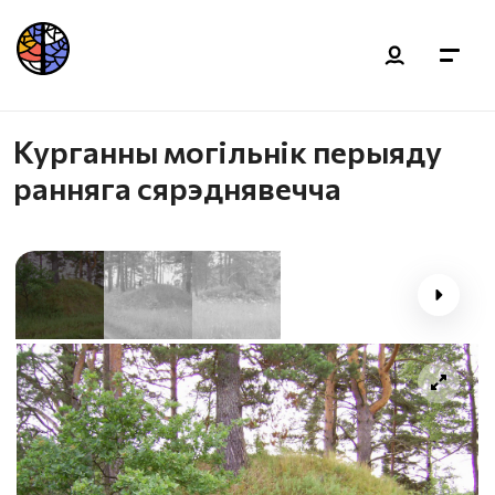
Курганны могільнік перыяду
ранняга сярэднявечча