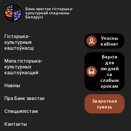
Банк звестак гісторыка-
культурнай спадчыны
Беларусі
Гісторыка-
Уласны
культурныя
кабінет
каштоўнасці
Версія
Мапа гісторыка-
для
культурных
людзей
каштоўнасцей
са
слабым
Навіны
зрокам
Пра Банк звестак
Зваротная
сувязь
Спецыялістам
Кантакты