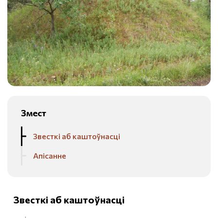
Змест
Звесткі аб каштоўнасці
Апісанне
Звесткі аб каштоўнасці