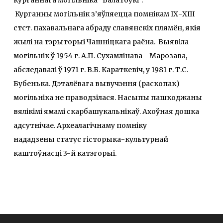
Курганны могільнік з’яўляецца помнікам ІХ-ХІІІ
стст. пахавальнага абраду славянскіх плямён, якія
жылі на тэрыторыі Чашніцкага раёна. Выявіла
могільнік ў 1954 г. А.П. Сухамлінава - Марозава,
абследавалі ў 1971 г. В.Б. Караткевіч, у 1981 г. Т.С.
Бубенька. Дэталёвага вывучэння (раскопак)
могільніка не праводзілася. Насыпы пашкоджаны
вялікімі ямамі скарбашукальнікаў. Ахоўная дошка
адсутнічае. Археалагічнаму помніку
нададзены статус гісторыка-культурнай
каштоўнасці 3-й катэгорыі.