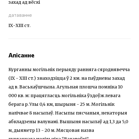
захад ад вёскі
датаванне
ІХ-ХІІІ ст.
Апісанне
Курганны могільнік перыяду ранняга сярэднявечча
(IX - XIII ст.) знаходзіцца ў 2 км. на паўдневы захад
ад в. Васькаўшчына. Агульная плошча помніка 10
000 кв. м: працягласць могільніка ўздоўж левага
берага р. Улы 0,4 км, шырыня - 25 м. Могільнік
налічвае 8 насыпаў. Насыпы пясчаныя, некаторыя
абкладзены валунамі. Вышыня насыпаў ад 1,3 да 5,0
м, дыяметр 13 - 20 м. Мясцовая назва
курганнага могільніка “Валатоўкі”.