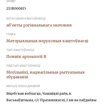
шыфр
213В000815
катэгорыя каштоўнасці
аб'екты рэгіянальнага значэння
глава
Матэрыяльныя нерухомыя каштоўнасці
тып каштоўнасці
Помнiк археалогii В
падтып каштоўнасці
Могiльнiкi, надмагiльныя рытуальныя
збудаваннi
месца знаходжання
Віцебская вобласць, Чашніцкі раён, в.
Васькаўшчына, с/с Празямлянскі, 2 км на паўднёвы