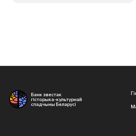
Г
Банк звестак
гісторыка-культурнай
спадчыны Беларусі
М