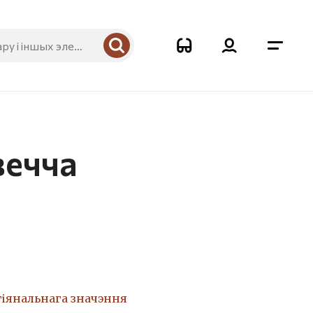
вечча
гіянальнага значэння