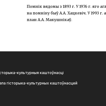
Помнік вядомы з 1893 г. У 1976 г. яго агл
на помніку быў А.А. Хацкевіч. У 1993 г
план А.А. Макушнікаў.
історыка-культурныя каштоўнасці
апа гісторыка-культурных каштоўнасцей