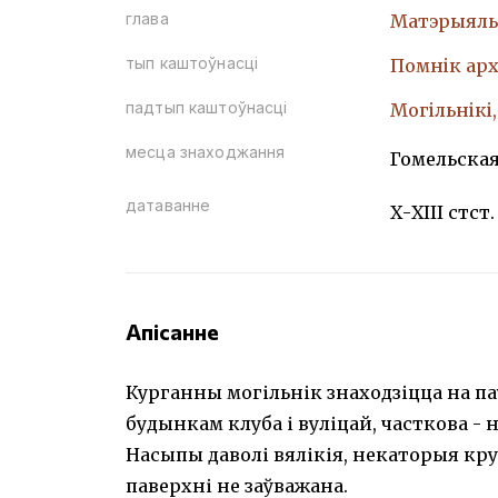
глава
Матэрыяль
тып каштоўнасці
Помнiк арх
падтып каштоўнасці
Могiльнiкi
месца знаходжання
Гомельская
датаванне
Х-ХIII стст.
Апісанне
Курганны могільнік знаходзіцца на па
будынкам клуба і вуліцай, часткова - 
Насыпы даволі вялікія, некаторыя крут
паверхні не заўважана.