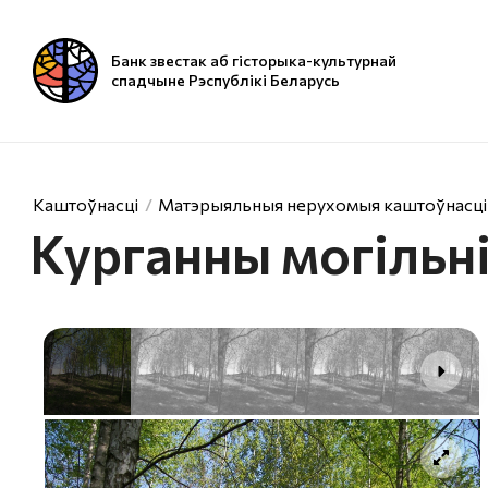
Банк звестак аб гісторыка-культурнай
спадчыне Рэспублікі Беларусь
Каштоўнасці
Матэрыяльныя нерухомыя каштоўнасці
Курганны могільн