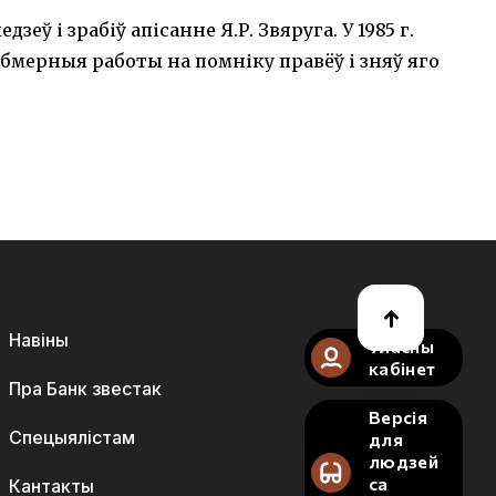
едзеў і зрабіў апісанне Я.Р. Звяруга. У 1985 г.
. абмерныя работы на помніку правёў і зняў яго
Навіны
Уласны
кабінет
Пра Банк звестак
Версія
Спецыялістам
для
людзей
са
Кантакты