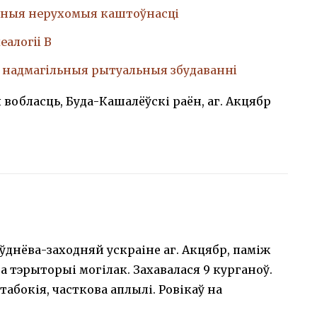
ныя нерухомыя каштоўнасці
еалогii В
, надмагiльныя рытуальныя збудаваннi
 вобласць, Буда-Кашалёўскі раён, аг. Акцябр
ўднёва-заходняй ускраіне аг. Акцябр, паміж
на тэрыторыі могілак. Захавалася 9 курганоў.
абокія, часткова аплылі. Ровікаў на