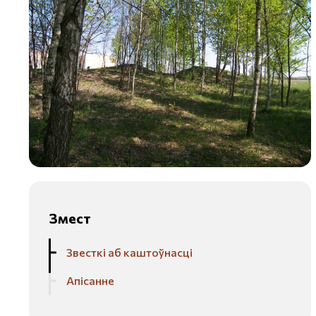
Змест
Звесткі аб каштоўнасці
Апісанне