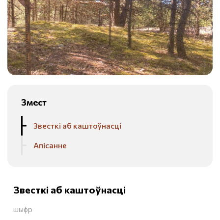
Змест
Звесткі аб каштоўнасці
Апісанне
Звесткі аб каштоўнасці
шыфр