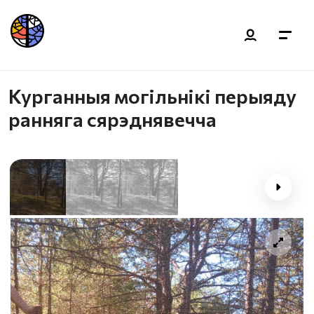
Курганныя могільнікі перыяду
ранняга сярэднявечча