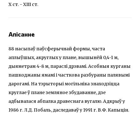
X ст. - XIII ст.
Апісанне
88 насыпаў паўсферычнай формы, часта
аплыўшых, акруглых у плане, вышынёй 0,4-1 м,
дыяметрам 4-8 м, параслі дрэвамі. Асобныя курганы
пашкоджаны ямамі і часткова разбураны палявымі
дарогамі. На тэрыторыі могільніка знаходзіцца
круглае ў плане земляное збудаванне, дзе
адбывалася абпалка дравеснага вугалю. Адкрыў у
1986 г. Л.Д. Побаль, даследаваў у 1991 г. В.Ф. Капыцін.