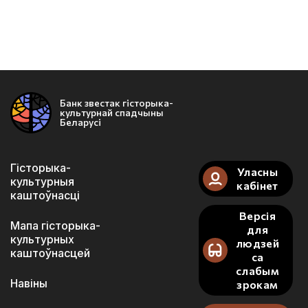
Банк звестак гісторыка-
культурнай спадчыны
Беларусі
Гісторыка-
Уласны
культурныя
кабінет
каштоўнасці
Версія
Мапа гісторыка-
для
культурных
людзей
каштоўнасцей
са
слабым
Навіны
зрокам