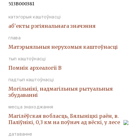
513В000381
катэгорыя каштоўнасці
аб'екты рэгіянальнага значэння
глава
Матэрыяльныя нерухомыя каштоўнасці
тып каштоўнасці
Помнiк археалогii В
падтып каштоўнасці
Могiльнiкi, надмагiльныя рытуальныя
збудаваннi
месца знаходжання
Магілёўская вобласць, Бялыніцкі раён, в.
Паліўнікі, 0,3 км на поўнач ад вёскі, у лесе
датаванне