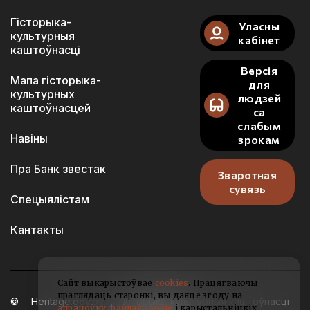
Гісторыка-
Уласны
культурныя
кабінет
каштоўнасці
Версія
Мапа гісторыка-
для
культурных
людзей
каштоўнасцей
са
слабым
Навіны
зрокам
Пра Банк звестак
Зваротная
сувязь
Спецыялістам
Кантакты
Сайт выкарыстоўвае
cookies
. Працягваючы
праглядаць старонкі, вы даяце згоду на
Heritage.gov.by — гісторыка-культурныя каштоўнасці
апрацоўку файлаў cookie
і карыстальніцкіх