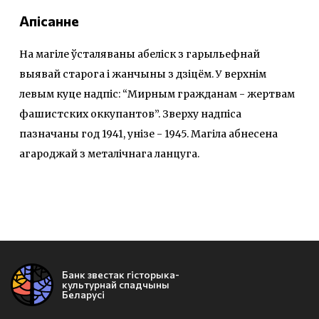
Апісанне
На магіле ўсталяваны абеліск з гарыльефнай
выявай старога і жанчыны з дзіцём. У верхнім
левым куце надпіс: “Мирным гражданам - жертвам
фашистских оккупантов”. Зверху надпіса
пазначаны год 1941, унізе - 1945. Магіла абнесена
агароджай з металічнага ланцуга.
Банк звестак гісторыка-
культурнай спадчыны
Беларусі