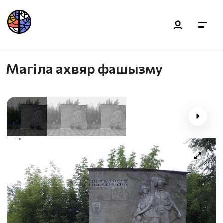
Магіла ахвяр фашызму