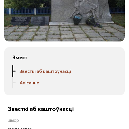
Змест
Звесткі аб каштоўнасці
Апісанне
Звесткі аб каштоўнасці
шыфр