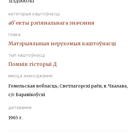
313Д000781
катэгорыя каштоўнасці
аб'екты рэгіянальнага значэння
глава
Матэрыяльныя нерухомыя каштоўнасці
тып каштоўнасці
Помнiк гiсторыi Д
месца знаходжання
Гомельская вобласць, Светлагорскі раён, в. Чкалава,
с/с Баравікоўскі
датаванне
1965 г.