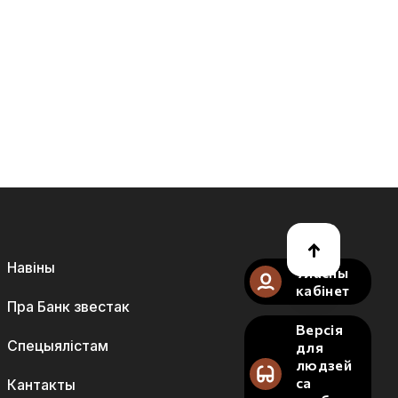
Навіны
Уласны
кабінет
Пра Банк звестак
Версія
Спецыялістам
для
людзей
са
Кантакты