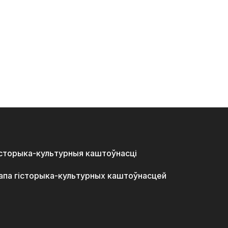
історыка-культурныя каштоўнасці
апа гісторыка-культурных каштоўнасцей