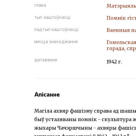
глава
Матэрыяль
тып каштоўнасці
Помнiк гiс
падтып каштоўнасці
Ваенныя п
месца знаходжання
Гомельская 
горада, сп
датаванне
1942 г.
Апісанне
Магіла ахвяр фашізму справа ад шашы Ч
быў усталяваны помнік - скульптура 
жыхары Чачэршчыны - ахвяры фашісц