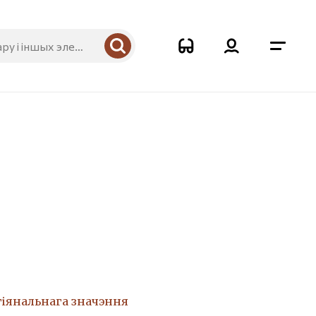
гіянальнага значэння