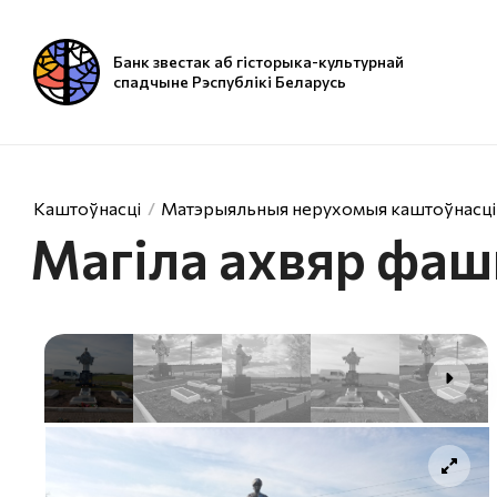
Банк звестак аб гісторыка-культурнай
спадчыне Рэспублікі Беларусь
Каштоўнасці
Матэрыяльныя нерухомыя каштоўнасці
Магіла ахвяр фа