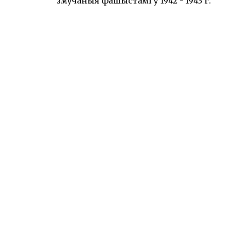
змучаныя фашыстамі ў 1942 - 1943 г.”