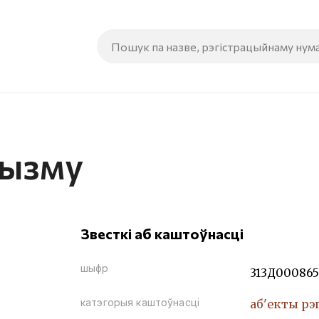
шызму
Звесткі аб каштоўнасці
шыфр
313Д000865
катэгорыя каштоўнасці
аб'екты рэ