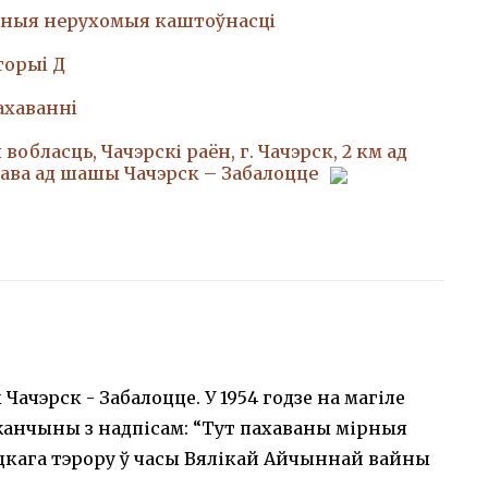
ныя нерухомыя каштоўнасці
торыi Д
ахаваннi
вобласць, Чачэрскі раён, г. Чачэрск, 2 км ад
рава ад шашы Чачэрск – Забалоцце
ачэрск - Забалоцце. У 1954 годзе на магіле
жанчыны з надпісам: “Тут пахаваны мірныя
кага тэрору ў часы Вялікай Айчыннай вайны