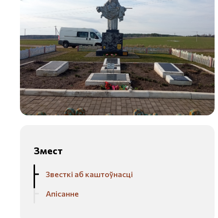
Змест
Звесткі аб каштоўнасці
Апісанне