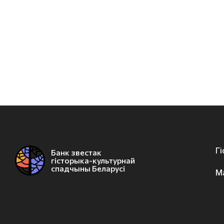
Г
Банк звестак
гісторыка-культурнай
спадчыны Беларусі
М