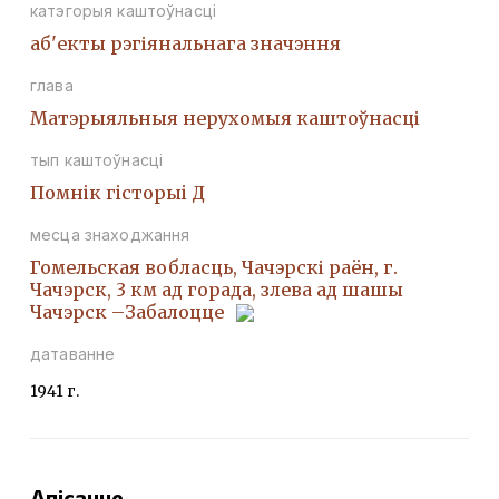
катэгорыя каштоўнасці
аб'екты рэгіянальнага значэння
глава
Матэрыяльныя нерухомыя каштоўнасці
тып каштоўнасці
Помнiк гiсторыi Д
месца знаходжання
Гомельская вобласць, Чачэрскі раён, г.
Чачэрск, 3 км ад горада, злева ад шашы
Чачэрск –Забалоцце
датаванне
1941 г.
Апісанне