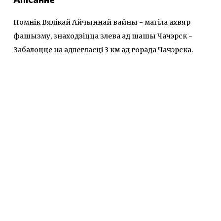
Помнік Вялікай Айчыннай вайны - магіла ахвяр
фашызму, знаходзіцца злева ад шашы Чачэрск -
Забалоцце на адлегласці 3 км ад горада Чачэрска.