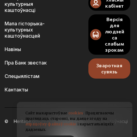
культурныя
кабінет
каштоўнасці
Версія
Мапа гісторыка-
для
культурных
людзей
каштоўнасцей
са
слабым
Навіны
зрокам
Пра Банк звестак
Зваротная
сувязь
Спецыялістам
Кантакты
Сайт выкарыстоўвае
cookies
. Працягваючы
праглядаць старонкі, вы даяце згоду на
Heritage.gov.by — гісторыка-культурныя каштоўнасці
апрацоўку файлаў cookie
і карыстальніцкіх
Беларусі
дадзеных.
2021-2026