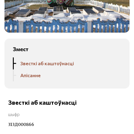
Змест
Звесткі аб каштоўнасці
Апісанне
Звесткі аб каштоўнасці
шыфр
313Д000866