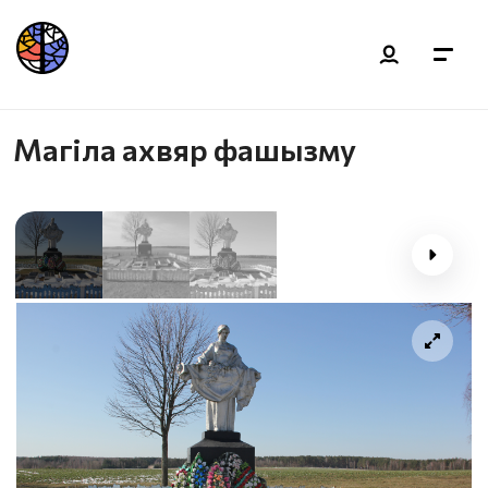
Магіла ахвяр фашызму