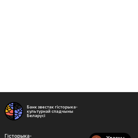
Банк звестак гісторыка-
культурнай спадчыны
Беларусі
Гісторыка-
Уласны