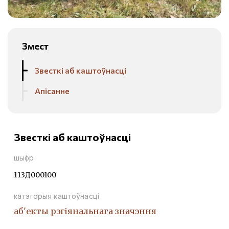
Змест
Звесткі аб каштоўнасці
Апісанне
Звесткі аб каштоўнасці
шыфр
113Д000100
катэгорыя каштоўнасці
аб'екты рэгіянальнага значэння