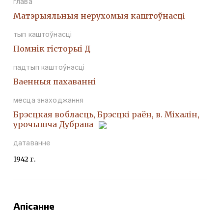
глава
Матэрыяльныя нерухомыя каштоўнасці
тып каштоўнасці
Помнiк гiсторыi Д
падтып каштоўнасці
Ваенныя пахаваннi
месца знаходжання
Брэсцкая вобласць, Брэсцкі раён, в. Міхалін,
урочышча Дубрава
датаванне
1942 г.
Апісанне