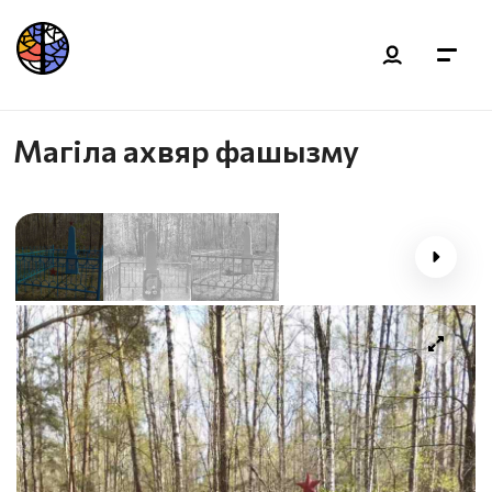
Магіла ахвяр фашызму