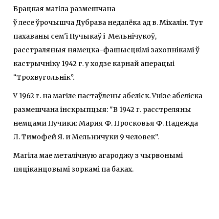
Брацкая магіла размешчана
ў лесе ўрочышча Дубрава недалёка ад в. Міхалін. Тут
пахаваны сем'і Пучыкаў і Мельнічукоў,
расстраляныя нямецка-фашысцкімі захопнікамі ў
кастрычніку 1942 г. у ходзе карнай аперацыі
“Трохвугольнік”.
У 1962 г. на магіле пастаўлены абеліск. Унізе абеліска
размешчана інскрыпцыя: "В 1942 г. расстреляны
немцами Пучики: Мария Ф. Просковья Ф. Надежда
Л. Тимофей Я. и Мельничуки 9 человек”.
Магіла мае металічную агароджу з чырвонымі
пяціканцовымі зоркамі па баках.