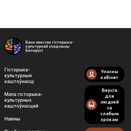
Банк звестак гісторыка-
культурнай спадчыны
Беларусі
Гісторыка-
Уласны
культурныя
кабінет
каштоўнасці
Версія
Мапа гісторыка-
для
культурных
людзей
каштоўнасцей
са
слабым
Навіны
зрокам