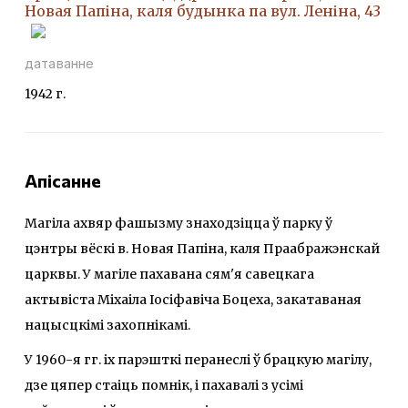
Новая Папіна, каля будынка па вул. Леніна, 43
датаванне
1942 г.
Апісанне
Maгіла ахвяр фашызму знаходзіцца ў парку ў
цэнтры вёскі в. Новая Папіна, каля Праабражэнскай
царквы. У магіле пахавана сям'я савецкага
актывіста Mixaіла Іосіфавіча Боцеха, закатаваная
нацысцкімі захопнікамі.
У 1960-я гг. іх парэшткі перанеслі ў брацкую магілу,
дзе цяпер стаіць помнік, і пахавалі з усімі