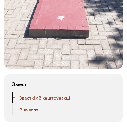
Змест
Звесткі аб каштоўнасці
Апісанне