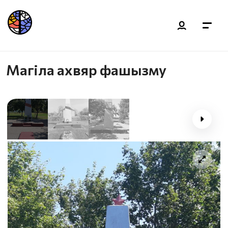
Магіла ахвяр фашызму