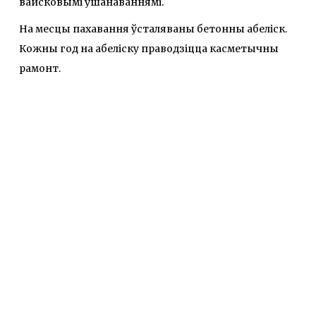
вайсковымі ўшанаваннямі.
На месцы пахавання ўсталяваны бетонны абеліск.
Кожны год на абеліску праводзіцца касметычны
рамонт.