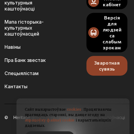
культурныя
кабінет
каштоўнасці
Версія
Мапа гісторыка-
для
культурных
людзей
каштоўнасцей
са
слабым
Навіны
зрокам
Пра Банк звестак
Зваротная
сувязь
Спецыялістам
Кантакты
Сайт выкарыстоўвае
cookies
. Працягваючы
праглядаць старонкі, вы даяце згоду на
Heritage.gov.by — гісторыка-культурныя каштоўнасці
апрацоўку файлаў cookie
і карыстальніцкіх
Беларусі
дадзеных.
2021-2026