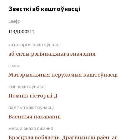
Звесткі аб каштоўнасці
шыфр
113Д000211
катэгорыя каштоўнасці
аб'екты рэгіянальнага значэння
глава
Матэрыяльныя нерухомыя каштоўнасці
тып каштоўнасці
Помнiк гiсторыi Д
падтып каштоўнасці
Ваенныя пахаваннi
месца знаходжання
Брэсцкая вобласць, Драгічынскі раён, аг.