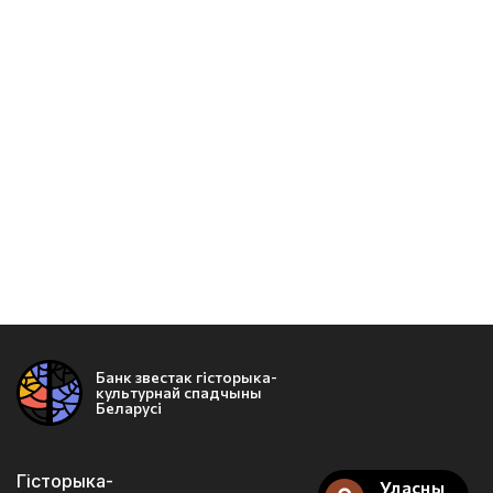
Банк звестак гісторыка-
культурнай спадчыны
Беларусі
Гісторыка-
Уласны