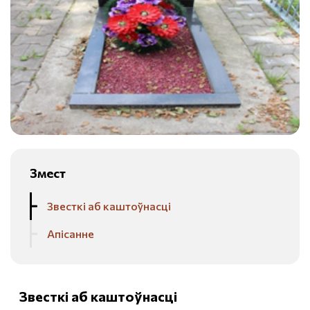
Змест
Звесткі аб каштоўнасці
Апісанне
Звесткі аб каштоўнасці