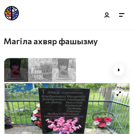
Магіла ахвяр фашызму