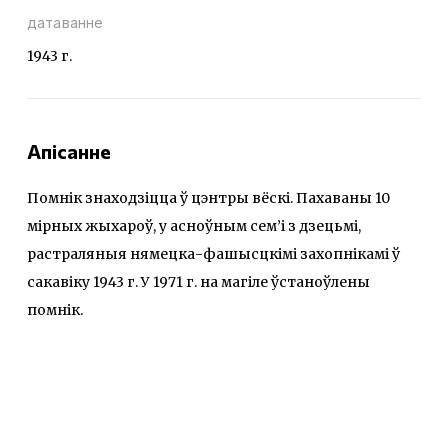
датаванне
1943 г.
Апісанне
Помнік знаходзіцца ў цэнтры вёскі. Пахаваны 10
мірных жыхароў, у асноўным сем’і з дзецьмі,
растраляныя нямецка-фашысцкімі захопнікамі ў
сакавіку 1943 г. У 1971 г. на магіле ўстаноўлены
помнік.