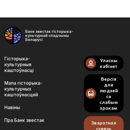
Банк звестак гісторыка-
культурнай спадчыны
Беларусі
Гісторыка-
Уласны
культурныя
кабінет
каштоўнасці
Версія
Мапа гісторыка-
для
культурных
людзей
каштоўнасцей
са
слабым
Навіны
зрокам
Пра Банк звестак
Зваротная
сувязь