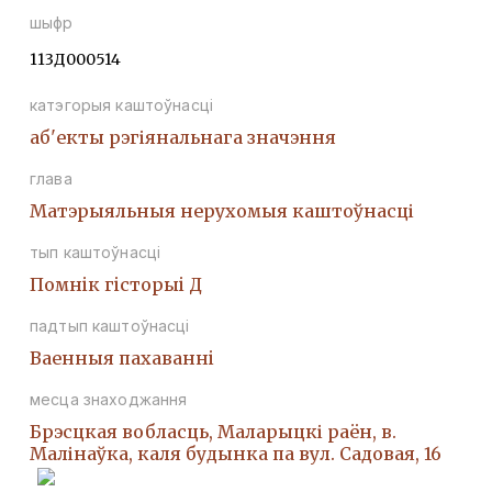
шыфр
113Д000514
катэгорыя каштоўнасці
аб'екты рэгіянальнага значэння
глава
Матэрыяльныя нерухомыя каштоўнасці
тып каштоўнасці
Помнiк гiсторыi Д
падтып каштоўнасці
Ваенныя пахаваннi
месца знаходжання
Брэсцкая вобласць, Маларыцкі раён, в.
Малінаўка, каля будынка па вул. Садовая, 16