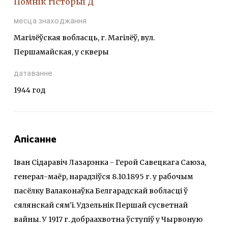
Помнiк гiсторыi Д
месца знаходжання
Магілёўская вобласць, г. Магілёў, вул.
Першамайская, у скверы
датаванне
1944 год
Апісанне
Іван Сідаравіч Лазарэнка - Герой Савецкага Саюза,
генерал-маёр, нарадзіўся 8.10.1895 г. у рабочым
пасёлку Валаконаўка Белгарадскай вобласці ў
сялянскай сям'і. Удзельнік Першай сусветнай
вайны. У 1917 г. добраахвотна ўступіў у Чырвоную