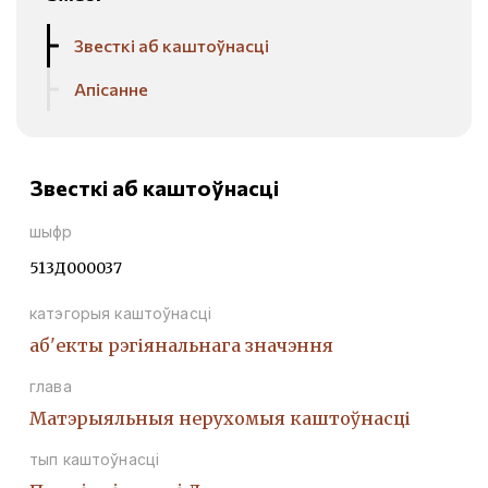
Звесткі аб каштоўнасці
Апісанне
Звесткі аб каштоўнасці
шыфр
513Д000037
катэгорыя каштоўнасці
аб'екты рэгіянальнага значэння
глава
Матэрыяльныя нерухомыя каштоўнасці
тып каштоўнасці