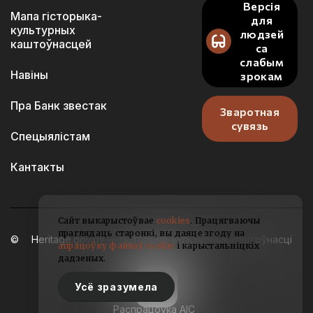
Версія
Мапа гісторыка-
для
культурных
людзей
каштоўнасцей
са
слабым
Навіны
зрокам
Пра Банк звестак
Зваротная
сувязь
Спецыялістам
Кантакты
Сайт выкарыстоўвае
cookies
. Працягваючы
праглядаць старонкі, вы даяце згоду на
Heritage.gov.by — гісторыка-культурныя каштоўнасці
апрацоўку файлаў cookie
і карыстальніцкіх
Беларусі
дадзеных.
2021-2026
Усё зразумела
Распрацоўка АІС