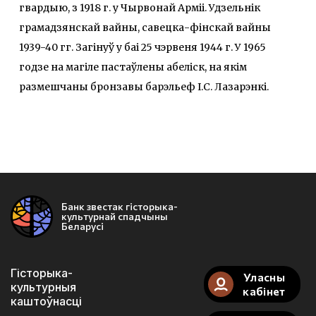
гвардыю, з 1918 г. у Чырвонай Арміі. Удзельнік
грамадзянскай вайны, савецка-фінскай вайны
1939-40 гг. Загінуў у баі 25 чэрвеня 1944 г. У 1965
годзе на магіле пастаўлены абеліск, на якім
размешчаны бронзавы барэльеф І.С. Лазарэнкі.
Банк звестак гісторыка-
культурнай спадчыны
Беларусі
Гісторыка-
Уласны
культурныя
кабінет
каштоўнасці