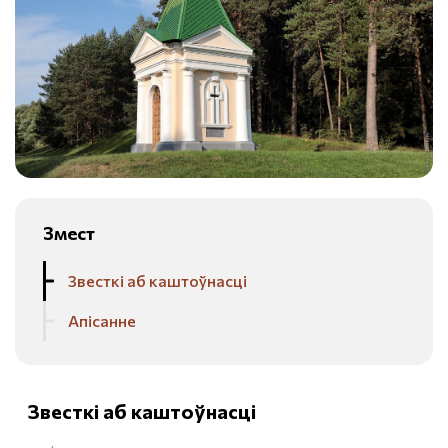
Змест
Звесткі аб каштоўнасці
Апісанне
Звесткі аб каштоўнасці