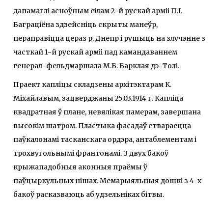
дапамаглі асноўным сілам 2-й рускай арміі П.І.
Баграціёна здзейсніць скрыты манеўр,
пераправіцца цераз р. Днепр і рушыць на злучэнне з
часткай 1-й рускай арміі пад камандаваннем
генерал-фельдмаршала М.Б. Барклая дэ-Толі.
Праект капліцы складзены архітэктарам К.
Міхайлавым, зацверджаны 25.03.1914 г. Каплiца
квадратная ў плане, невялiкая памерам, завершана
высокiм шатром. Пластыка фасадаў ствараецца
паўкалонамi тасканскага ордэра, антаблементам i
трохвугольнымi франтонамi. З двух бакоў
крыжападобныя аконныя праёмы ў
паўцыркульных нiшах. Мемарыяльныя дошкі з 4-х
бакоў расказваюць аб удзельніках бітвы.