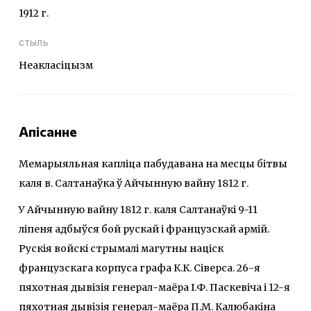
1912 г.
стыль
Неакласіцызм
Апісанне
Мемарыяльная капліца пабудавана на месцы бітвы
каля в. Салтанаўка ў Айчынную вайну 1812 г.
У Айчынную вайну 1812 г. каля Салтанаўкі 9-11
ліпеня адбыўся бой рускай і французскай армій.
Рускія войскі стрымалі магутны націск
французскага корпуса графа К.К. Сіверса. 26-я
пяхотная дывізія генерал-маёра І.Ф. Паскевіча і 12-я
пяхотная дывізія генерал-маёра П.М. Калюбакіна