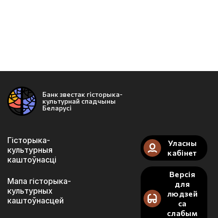
Банк звестак гісторыка-
культурнай спадчыны
Беларусі
Гісторыка-
Уласны
культурныя
кабінет
каштоўнасці
Версія
Мапа гісторыка-
для
культурных
людзей
каштоўнасцей
са
слабым