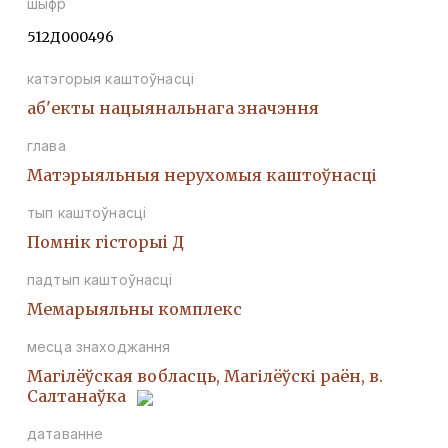
шыфр
512Д000496
катэгорыя каштоўнасці
аб'екты нацыянальнага значэння
глава
Матэрыяльныя нерухомыя каштоўнасці
тып каштоўнасці
Помнiк гiсторыi Д
падтып каштоўнасці
Мемарыяльны комплекс
месца знаходжання
Магілёўская вобласць, Магілёўскі раён, в.
Салтанаўка
датаванне