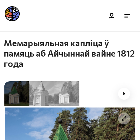
Мемарыяльная капліца ў
памяць аб Айчыннай вайне 1812
года