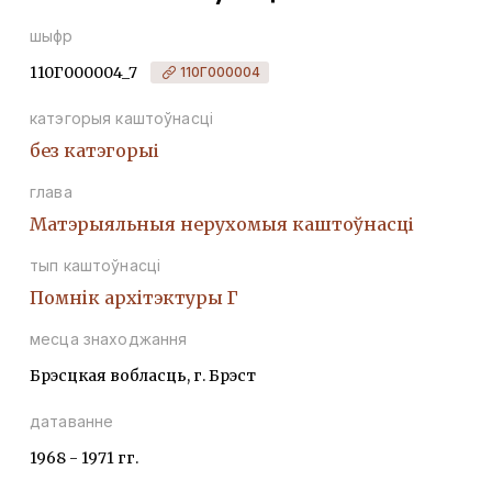
шыфр
110Г000004_7
110Г000004
катэгорыя каштоўнасці
без катэгорыі
глава
Матэрыяльныя нерухомыя каштоўнасці
тып каштоўнасці
Помнiк архiтэктуры Г
месца знаходжання
Брэсцкая вобласць, г. Брэст
датаванне
1968 - 1971 гг.