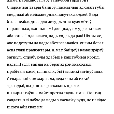
дыму, парахавога гару запаўнялі гарызонт.
Счарнелыя твары байцоў, пасмаглыя ад смагі губы
сведчылі аб неймаверных пакутах людзей. Вада
была неабходная для астуджэння кулямётаў,
параненым, жанчынам і дзецям, усім удзельнікам
абароны. І, здавалася, падыходзь да ракі і бяры яе,
але подступы да вады абстрэльваліся, уначы берагі
асвятлялі пражэктары. Шмат байцоў і камандзіраў
загінулі, спрабуючы здабыць каштоўныя кроплі
вады. Пасля вайны на берагах рэк знаходзілі
прабітыя каскі, пляшкі, кубкі і астанкі загінуўшых.
Стваральнікі мемарыяла, ведаючы аб гэтай
трагедыі, вырашылі расказаць пра яе,
выкарыстаўшы майстэрства скульптара. Постаць
салдата, які паўзе да вады з каскай у руцэ, не пакідае
нікога абыякавым.