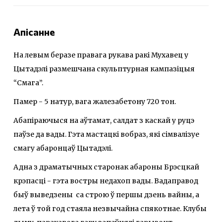
Апісанне
На левым беразе правага рукава ракі Мухавец у
Цытадэлі размешчана скульптурная кампазіцыя
“Смага”.
Памер - 5 натур, вага жалезабетону 720 тон.
Абапіраючыся на аўтамат, салдат з каскай у руцэ
паўзе да вады. Гэта мастацкі вобраз, які сімвалізуе
смагу абаронцаў Цытадэлі.
Адна з драматычных старонак абароны Брэсцкай
крэпасці - гэта востры недахоп вады. Вадаправод
быў выведзены са строю ў першы дзень вайны, а
лета ў той год стаяла незвычайна спякотнае. Клубы