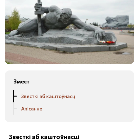
Змест
Звесткі аб каштоўнасці
Апісанне
Звесткі аб каштоўнасці