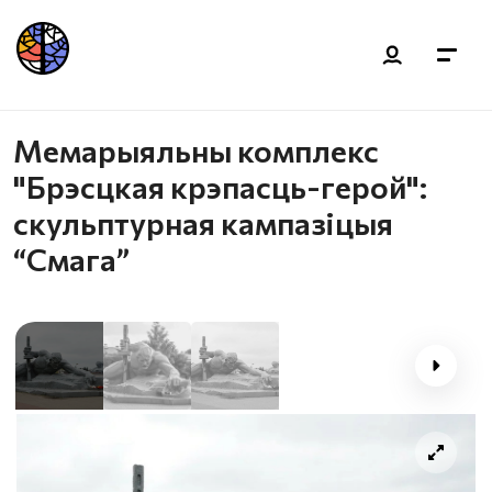
Мемарыяльны комплекс
"Брэсцкая крэпасць-герой":
скульптурная кампазiцыя
“Смага”