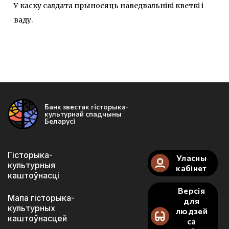
У каску салдата прыносяць наведвальнікі кветкі і
ваду.
Банк звестак гісторыка-
культурнай спадчыны
Беларусі
Гісторыка-
Уласны
культурныя
кабінет
каштоўнасці
Версія
Мапа гісторыка-
для
культурных
людзей
каштоўнасцей
са