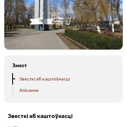
Змест
Звесткі аб каштоўнасці
Апісанне
Звесткі аб каштоўнасці