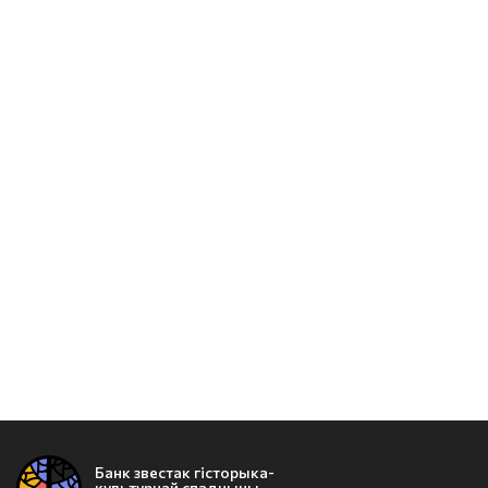
Банк звестак гісторыка-
культурнай спадчыны