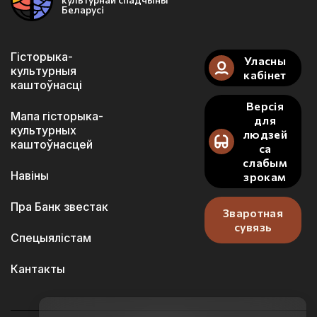
Беларусі
Гісторыка-
Уласны
культурныя
кабінет
каштоўнасці
Версія
Мапа гісторыка-
для
культурных
людзей
каштоўнасцей
са
слабым
Навіны
зрокам
Пра Банк звестак
Зваротная
сувязь
Спецыялістам
Кантакты