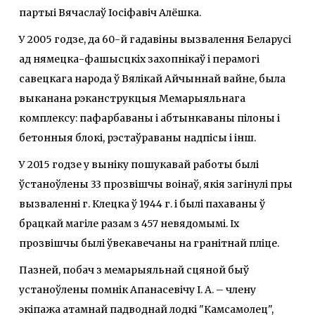
партыі Вячаслаў Іосіфавіч Алёшка.
У 2005 годзе, да 60-й гадавіны вызвалення Беларусі
ад нямецка-фашысцкіх захопнікаў і перамогі
савецкага народа ў Вялікай Айчыннай вайне, была
выканана рэканструкцыя Мемарыяльнага
комплексу: пафарбаваны і абтынкаваны пілоны і
бетонныя блокі, рэстаўраваны надпісы і інш.
У 2015 годзе у выніку пошукавай работы былі
ўстаноўлены 33 прозвішчы воінаў, якія загінулі пры
вызваленні г. Клецка ў 1944 г. і былі пахаваны ў
брацкай магіле разам з 457 невядомымі. Іх
прозвішчы былі ўвекавечаны на гранітнай пліце.
Пазней, побач з мемарыяльнай сцяной быў
устаноўлены помнік Апанасевічу І. А. – члену
экіпажа атамнай падводнай лодкі "Камсамолец",