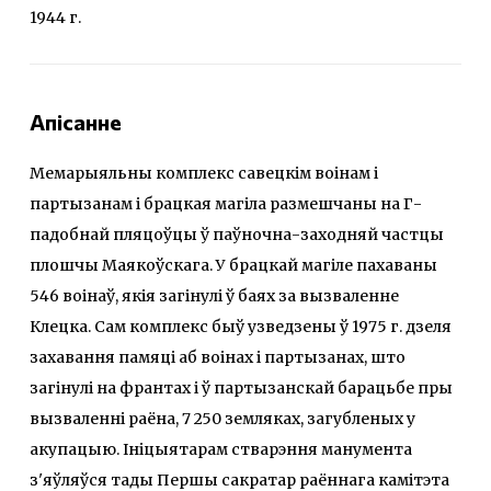
1944 г.
Апісанне
Мемарыяльны комплекс савецкім воінам і
партызанам і брацкая магіла размешчаны на Г-
падобнай пляцоўцы ў паўночна-заходняй частцы
плошчы Маякоўскага. У брацкай магіле пахаваны
546 воінаў, якія загінулі ў баях за вызваленне
Клецка. Сам комплекс быў узведзены ў 1975 г. дзеля
захавання памяці аб воінах і партызанах, што
загінулі на франтах і ў партызанскай барацьбе пры
вызваленні раёна, 7 250 земляках, загубленых у
акупацыю. Ініцыятарам стварэння манумента
з'яўляўся тады Першы сакратар раённага камітэта