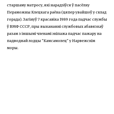
старшаму матросу, які нарадзіўся ў пасёлку
Пераможны Клецкага раёна (цяпер увайшоў у склад
горада). Загінуў 7 красавіка 1989 года падчас службы
ў ВМФ СССР, пры выкананні службовых абавязкаў
разам з іншымі членамі экіпажа падчас пажару на
падводнай лодцы "Камсамолец" у Нарвежскім
моры.