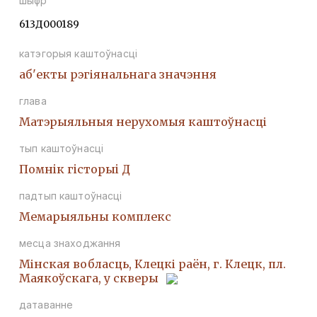
шыфр
613Д000189
катэгорыя каштоўнасці
аб'екты рэгіянальнага значэння
глава
Матэрыяльныя нерухомыя каштоўнасці
тып каштоўнасці
Помнiк гiсторыi Д
падтып каштоўнасці
Мемарыяльны комплекс
месца знаходжання
Мінская вобласць, Клецкі раён, г. Клецк, пл.
Маякоўскага, у скверы
датаванне