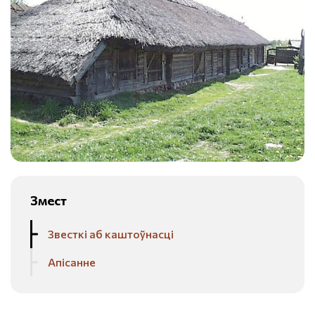
Змест
Звесткі аб каштоўнасці
Апісанне