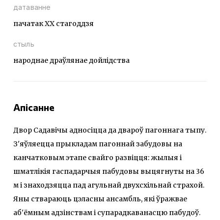
датаванне
пачатак ХХ стагоддзя
стыль
народнае драўлянае дойлідства
Апісанне
Двор Садавічы адносіцца да двароў пагоннага тыпу.
З'яўляецца прыкладам пагоннай забудовы на
канчатковым этапе свайго развіцця: жылыя і
шматлікія гаспадарчыя пабудовы выцягнуты на 36
м і знаходзяцца пад агульнай двухсхільнай страхой.
Яны ствараюць цэласны ансамбль, які ўражвае
аб'ёмным адзінствам і супарадкаванасцю пабудоў.