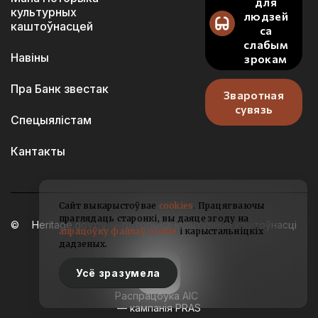
для
культурных
людзей
каштоўнасцей
са
слабым
Навіны
зрокам
Пра Банк звестак
Зваротная
сувязь
Спецыялістам
Кантакты
Сайт выкарыстоўвае
cookies
. Працягваючы
праглядаць старонкі, вы даяце згоду на
Heritage.gov.by — гісторыка-культурныя каштоўнасці
апрацоўку файлаў cookie
і карыстальніцкіх
Беларусі
дадзеных.
2021-2026
Усё зразумела
Распрацоўка АІС
— кампанія PRAS