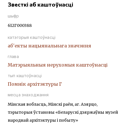
Звесткі аб каштоўнасці
шыфр
612Г000388
катэгорыя каштоўнасці
аб'екты нацыянальнага значэння
глава
Матэрыяльныя нерухомыя каштоўнасці
тып каштоўнасці
Помнiк архiтэктуры Г
месца знаходжання
Мінская вобласць, Мінскі раён, аг. Азярцо,
тэрыторыя ўстановы «Беларускі дзяржаўны музей
народнай архітэктуры і побыту»