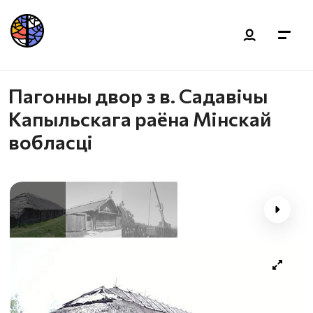
Пагонны двор з в. Садавічы
Капыльскага раёна Мінскай
вобласці