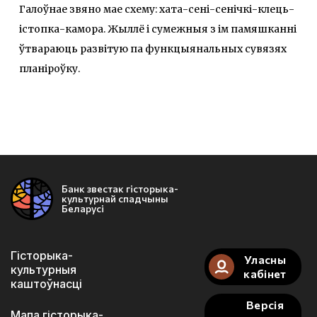
Галоўнае звяно мае схему: хата-сені-сенічкі-клець-
істопка-камора. Жыллё і сумежныя з ім памяшканні
ўтвараюць развітую па функцыянальных сувязях
планіроўку.
Банк звестак гісторыка-
культурнай спадчыны
Беларусі
Гісторыка-
Уласны
культурныя
кабінет
каштоўнасці
Версія
Мапа гісторыка-