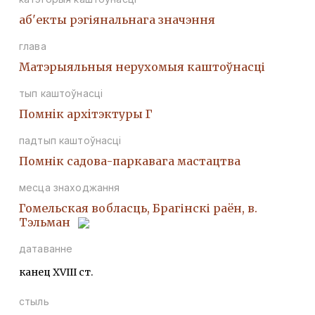
аб'екты рэгіянальнага значэння
глава
Матэрыяльныя нерухомыя каштоўнасці
тып каштоўнасці
Помнiк архiтэктуры Г
падтып каштоўнасці
Помнік садова-паркавага мастацтва
месца знаходжання
Гомельская вобласць, Брагінскі раён, в.
Тэльман
датаванне
канец XVIII ст.
стыль