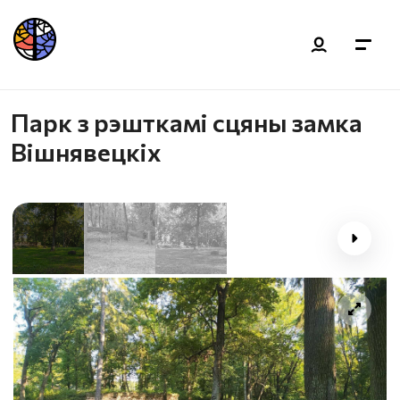
Парк з рэшткамі сцяны замка
Вішнявецкіх