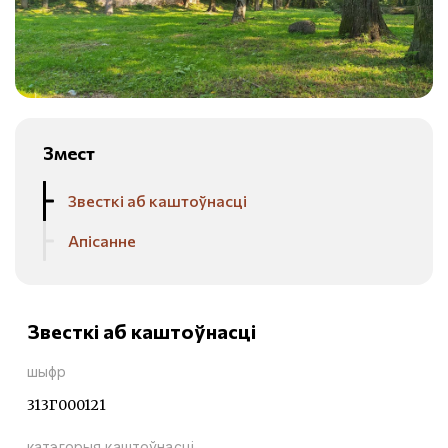
Змест
Звесткі аб каштоўнасці
Апісанне
Звесткі аб каштоўнасці
шыфр
313Г000121
катэгорыя каштоўнасці