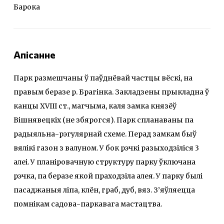
Барока
Апісанне
Парк размешчаны ў паўднёвай частцы вёскі, на
правым беразе р. Брагінка. Закладзены прыкладна ў
канцы XVIII ст., магчыма, каля замка князёў
Вішнявецкіх (не збярогся). Парк спланаваны па
радыяльна-рэгулярнай схеме. Перад замкам быў
вялікі газон з валуном. У бок рэчкі разыходзіліся 3
алеі. У планіровачную структуру парку ўключана
рэчка, па беразе якой праходзіла алея. У парку былі
пасаджаныя ліпа, клён, граб, дуб, вяз. З’яўляецца
помнікам садова-паркавага мастацтва.