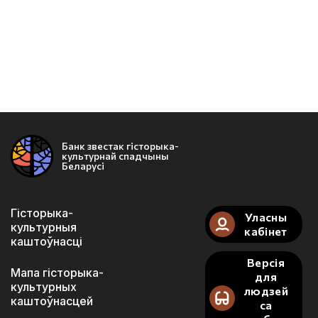
Банк звестак гісторыка-
культурнай спадчыны
Беларусі
Гісторыка-
Уласны
культурныя
кабінет
каштоўнасці
Версія
Мапа гісторыка-
для
культурных
людзей
каштоўнасцей
са