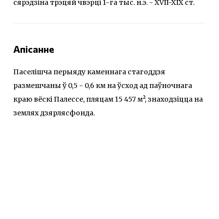
сярэдзіна трэцяй чвэрці 1-га тыс. н.э. - XVII-XIX ст.
Апісанне
Паселішча перыяду каменнага стагоддзя
размешчаны ў 0,5 - 0,6 км на ўсход ад паўночнага
краю вёскі Палессе, пляцам 15 457 м², знаходзіцца на
землях дзярлясфонда.