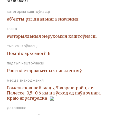
313В000831
катэгорыя каштоўнасці
аб'екты рэгіянальнага значэння
глава
Матэрыяльныя нерухомыя каштоўнасці
тып каштоўнасці
Помнiк археалогii В
падтып каштоўнасці
Рэшткi старажытных пасяленняў
месца знаходжання
Гомельская вобласць, Чачэрскі раён, аг.
Палессе, 0,5–0,6 км на ўсход ад паўночнага
краю аграгарадка
датаванне