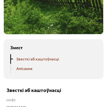
Змест
Звесткі аб каштоўнасці
Апісанне
Звесткі аб каштоўнасці
шыфр