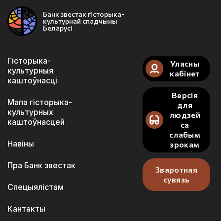
Банк звестак гісторыка-
культурнай спадчыны
Беларусі
Гісторыка-
Уласны
культурныя
кабінет
каштоўнасці
Версія
Мапа гісторыка-
для
культурных
людзей
каштоўнасцей
са
слабым
Навіны
зрокам
Пра Банк звестак
Зваротная
сувязь
Спецыялістам
Кантакты