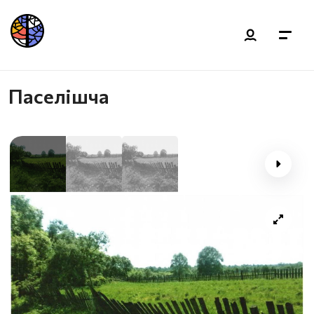
Паселішча