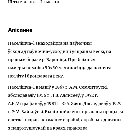
III тыс. да н.э. - І тыс. н.э.
Апісанне
Паселішча-l знаходзіцца на паўночны
ўсход ад паўночна-ўсходняй ускраіны вёскі, na
правым беразе р. Вароніца. Прыблізныя
памеры помніка 50х50 м. Адносіцца да позняга
неаліту і бронзавага веку.
Паселішча-1 выявіў у 1867 г. А.М. Семянтоўскі,
абследаваліў 1956 г. Л.В. Аляксееў, у 1972 г.
А.Р.Мітрафанаў, у 1981 г. Ю.А. Заяц. Даследаваў у 1979
г. Э.М. Зайкоўскі. Былі знойдзены прылады працы са
светла-шэрага крэменю: скрабкі, скрэблы, адшчэпы
з падрэтушоўкай па краях, праколка,