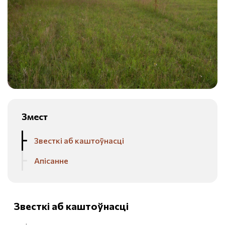
Змест
Звесткі аб каштоўнасці
Апісанне
Звесткі аб каштоўнасці