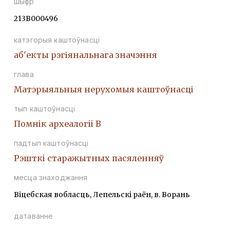
шыфр
213В000496
катэгорыя каштоўнасці
аб'екты рэгіянальнага значэння
глава
Матэрыяльныя нерухомыя каштоўнасці
тып каштоўнасці
Помнiк археалогii В
падтып каштоўнасці
Рэшткi старажытных пасяленняў
месца знаходжання
Віцебская вобласць, Лепельскі раён, в. Ворань
датаванне