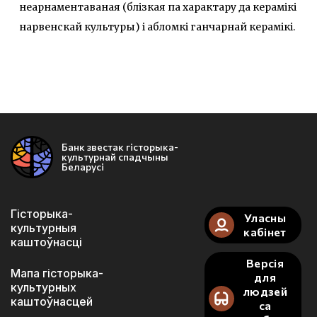
неарнаментаваная (блізкая па характару да керамікі
нарвенскай культуры) і абломкі ганчарнай керамікі.
Банк звестак гісторыка-
культурнай спадчыны
Беларусі
Гісторыка-
Уласны
культурныя
кабінет
каштоўнасці
Версія
Мапа гісторыка-
для
культурных
людзей
каштоўнасцей
са