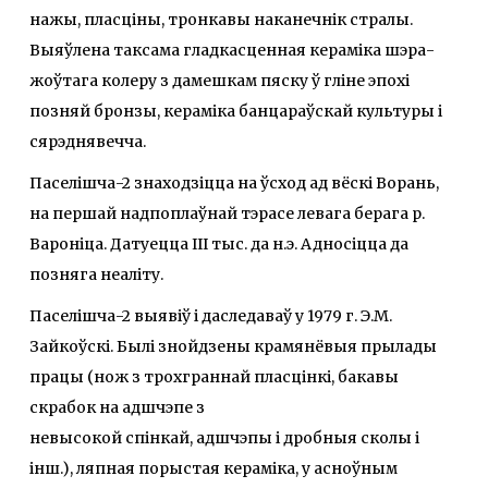
нажы, пласціны, тронкавы наканечнік стралы.
Выяўлена таксама гладкасценная кераміка шэра-
жоўтага колеру з дамешкам пяску ў гліне эпохі
позняй бронзы, кераміка банцараўскай культуры і
сярэднявечча.
Паселішча-2 знаходзіцца на ўсход ад вёскі Ворань,
на першай надпоплаўнай тэрасе левага берага р.
Вароніца. Датуецца ІІІ тыс. да н.э. Адносіцца да
позняга неаліту.
Паселішча-2 выявіў і даследаваў у 1979 г. Э.М.
Зайкоўскі. Былі знойдзены крамянёвыя прылады
працы (нож з трохграннай пласцінкі, бакавы
скрабок на адшчэпе з
невысокой спінкай, адшчэпы i дробныя сколы і
інш.), ляпная порыстая кераміка, у асноўным