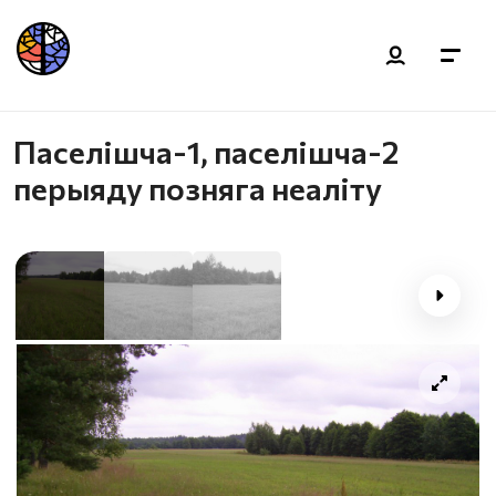
Паселішча-1, паселішча-2
перыяду позняга неаліту