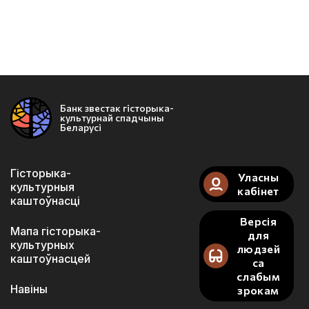
Банк звестак гісторыка-
культурнай спадчыны
Беларусі
Гісторыка-
Уласны
культурныя
кабінет
каштоўнасці
Версія
Мапа гісторыка-
для
культурных
людзей
каштоўнасцей
са
слабым
Навіны
зрокам