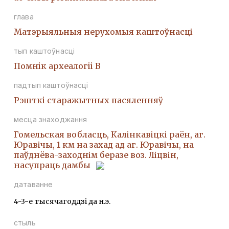
глава
Матэрыяльныя нерухомыя каштоўнасці
тып каштоўнасці
Помнiк археалогii В
падтып каштоўнасці
Рэшткi старажытных пасяленняў
месца знаходжання
Гомельская вобласць, Калінкавіцкі раён, аг.
Юравічы, 1 км на захад ад аг. Юравічы, на
паўднёва-заходнім беразе воз. Ліцвін,
насупраць дамбы
датаванне
4-3-е тысячагоддзі да н.э.
стыль