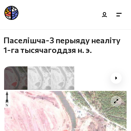
Паселішча-3 перыяду неаліту
1-га тысячагоддзя н. э.