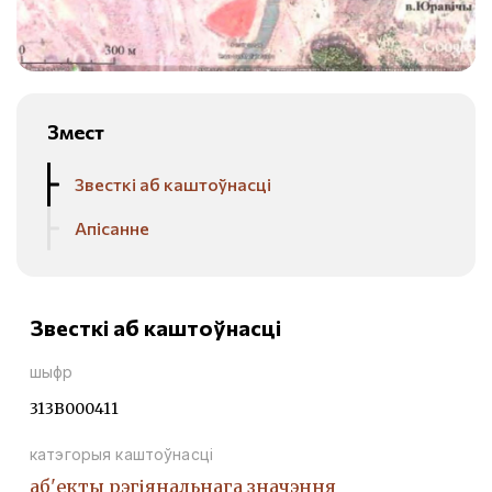
Змест
Звесткі аб каштоўнасці
Апісанне
Звесткі аб каштоўнасці
шыфр
313В000411
катэгорыя каштоўнасці
аб'екты рэгіянальнага значэння