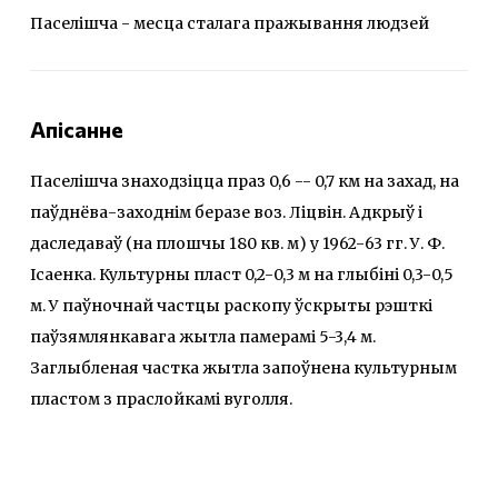
Паселішча - месца сталага пражывання людзей
Апісанне
Паселішча знаходзіцца праз 0,6 -- 0,7 км на захад, на
паўднёва-заходнім беразе воз. Ліцвін. Адкрыў і
даследаваў (на плошчы 180 кв. м) у 1962-63 гг. У. Ф.
Ісаенка. Культурны пласт 0,2-0,3 м на глыбіні 0,3-0,5
м. У паўночнай частцы раскопу ўскрыты рэшткі
паўзямлянкавага жытла памерамі 5-3,4 м.
Заглыбленая частка жытла запоўнена культурным
пластом з праслойкамі вуголля.