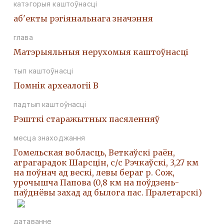
катэгорыя каштоўнасці
аб'екты рэгіянальнага значэння
глава
Матэрыяльныя нерухомыя каштоўнасці
тып каштоўнасці
Помнiк археалогii В
падтып каштоўнасці
Рэшткi старажытных пасяленняў
месца знаходжання
Гомельская вобласць, Веткаўскі раён,
аграгарадок Шарсцін, с/с Рэчкаўскі, 3,27 км
на поўнач ад вескі, левы бераг р. Сож,
урочышча Папова (0,8 км на поўдзень-
паўднёвы захад ад былога пас. Пралетарскі)
датаванне