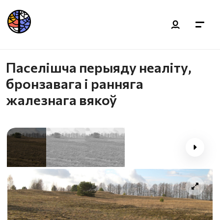
Паселішча перыяду неаліту,
бронзавага і ранняга
жалезнага вякоў