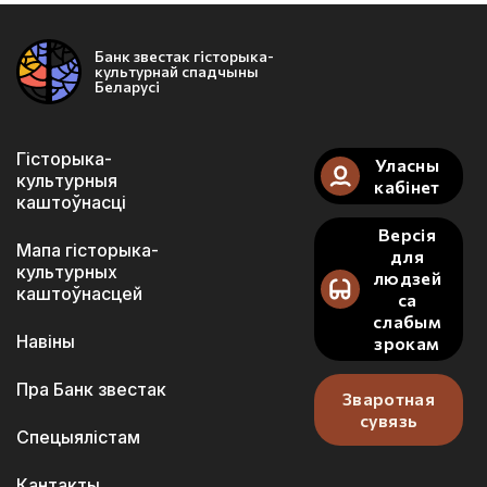
Банк звестак гісторыка-
культурнай спадчыны
Беларусі
Гісторыка-
Уласны
культурныя
кабінет
каштоўнасці
Версія
Мапа гісторыка-
для
культурных
людзей
каштоўнасцей
са
слабым
Навіны
зрокам
Пра Банк звестак
Зваротная
сувязь
Спецыялістам
Кантакты