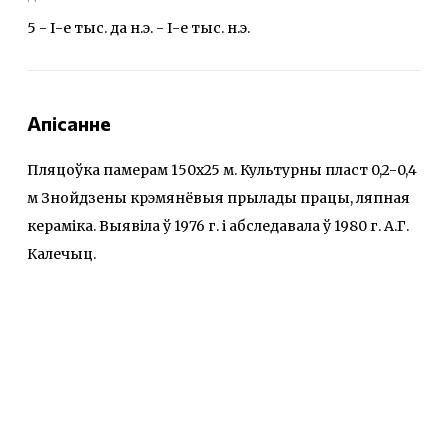
5 - І-е тыс. да н.э. - І-е тыс. н.э.
Апісанне
Пляцоўка памерам 150х25 м. Культурны пласт 0,2-0,4
м Знойдзены крэмянёвыя прылады працы, ляпная
кераміка. Выявіла ў 1976 г. і абследавала ў 1980 г. А.Г.
Калечыц.