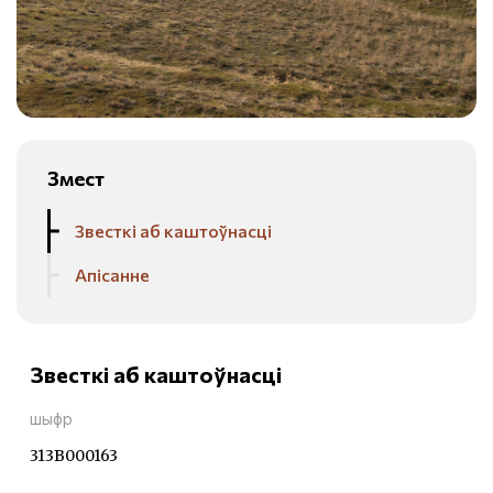
Змест
Звесткі аб каштоўнасці
Апісанне
Звесткі аб каштоўнасці
шыфр
313В000163