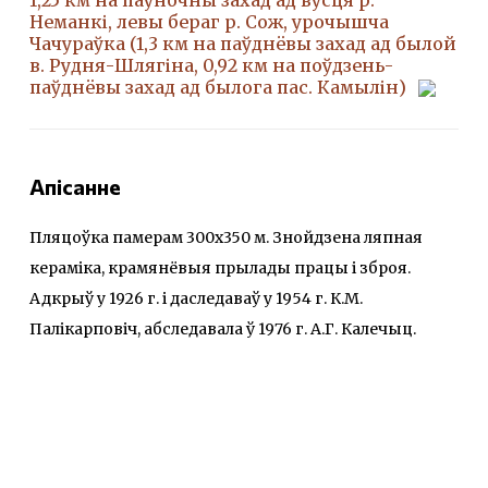
Неманкі, левы бераг р. Сож, урочышча
Чачураўка (1,3 км на паўднёвы захад ад былой
в. Рудня-Шлягіна, 0,92 км на поўдзень-
паўднёвы захад ад былога пас. Камылін)
Апісанне
Пляцоўка памерам 300х350 м. Знойдзена ляпная
кераміка, крамянёвыя прылады працы і зброя.
Адкрыў у 1926 г. і даследаваў у 1954 г. К.М.
Палікарповіч, абследавала ў 1976 г. А.Г. Калечыц.