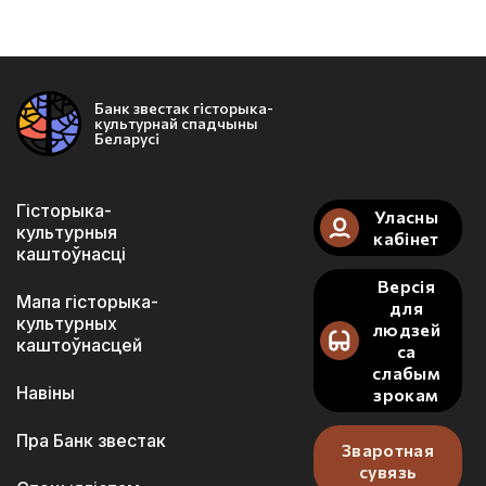
Банк звестак гісторыка-
культурнай спадчыны
Беларусі
Гісторыка-
Уласны
культурныя
кабінет
каштоўнасці
Версія
Мапа гісторыка-
для
культурных
людзей
каштоўнасцей
са
слабым
Навіны
зрокам
Пра Банк звестак
Зваротная
сувязь