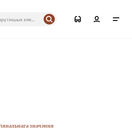
гіянальнага значэння