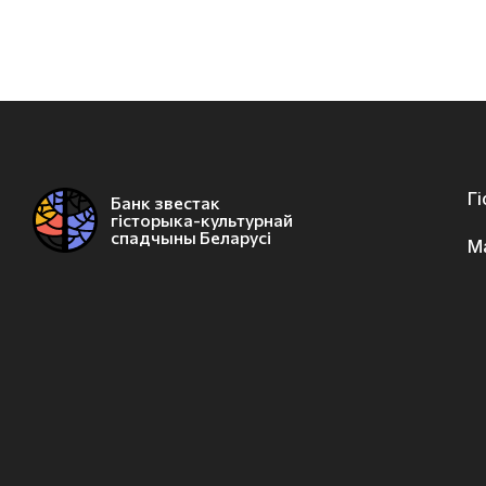
Г
Банк звестак
гісторыка-культурнай
спадчыны Беларусі
М