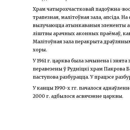
Храм чатырохчастковай падоўжна-восе
трапезная, малітоўная зала, апсіда. Н
вылучаюцца атынкаваныя элементы арх
ліштвы арачных аконных праёмаў, ка
Малітоўная зала перакрыта драўляным
хоры.
У 1961 г. царква была зачынена і знята
перавезены ў Рудніцкі храм Пакрова Б
паступова разбурацца. У працэсе разб
У канцы 1990-х гг. пачалося аднаўлен
2000 г. адбылося асвячэнне царквы.