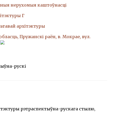
ныя нерухомыя каштоўнасці
iтэктуры Г
ьтавай архiтэктуры
обласць, Пружанскі раён, в. Мокрае, вул.
тыўна-рускі
ітэктуры рэтраспектыўна-рускага стылю,