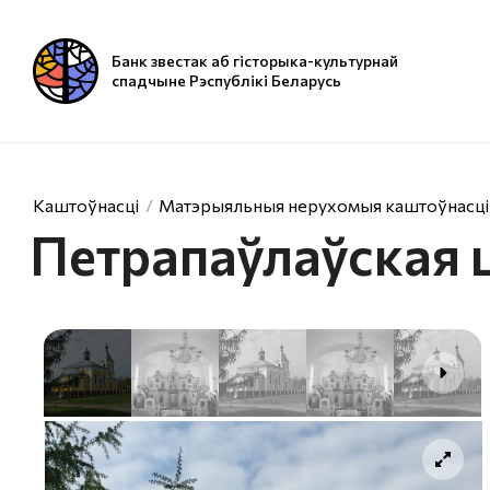
Банк звестак аб гісторыка-культурнай
спадчыне Рэспублікі Беларусь
Каштоўнасці
Матэрыяльныя нерухомыя каштоўнасці
Петрапаўлаўская 