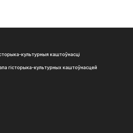
історыка-культурныя каштоўнасці
апа гісторыка-культурных каштоўнасцей