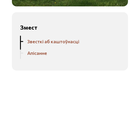
Змест
Звесткі аб каштоўнасці
Апісанне