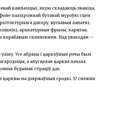
вай кампазіцыі, якую складаюць званіца,
а фоне паліхромнай бутавай муроўкі сцен
ітэктурнага дэкору: вуглавыя лапаткі,
кошнікі, архкатурныя фрызы, карнізы.
 корабавым скляпеннем. Над уваходам --
 з уліку. Усе абразы і царкоўныя рэчы былі
агародзіцы, а апусцелая царква пачала
урэння будынак страціў дах.
не царквы на дзяржаўныя сродкі. 17 снежня