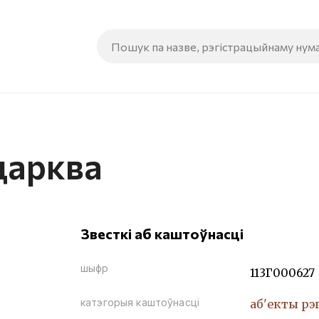
царква
Звесткі аб каштоўнасці
шыфр
113Г000627
катэгорыя каштоўнасці
аб'екты рэ