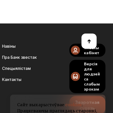
Навіны
Уласны
кабінет
Пра Банк звестак
Версія
Спецыялістам
для
людзей
са
Кантакты
слабым
зрокам
Зваротная
Сайт выкарыстоўвае
cookies
.
сувязь
Працягваючы праглядаць старонкі,